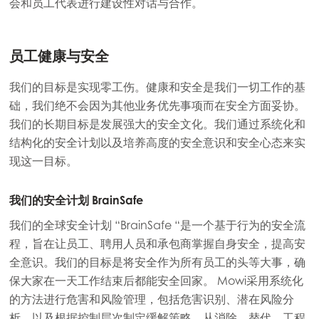
会和员工代表进行建设性对话与合作。
Europe
Mowi Belgium (FR)
Mowi Belgium (NL)
员工健康与安全
Mowi Czechia (CZ)
我们的目标是实现零工伤。健康和安全是我们一切工作的基
Mowi Czechia (EN)
础，我们绝不会因为其他业务优先事项而在安全方面妥协。
我们的长期目标是发展强大的安全文化。我们通过系统化和
Mowi Faroe Islands
结构化的安全计划以及培养高度的安全意识和安全心态来实
Mowi France
现这一目标。
Mowi Germany
继续
我们的安全计划 BrainSafe
Mowi Ireland
我们的全球安全计划 “BrainSafe “是一个基于行为的安全流
Mowi Italy
程，旨在让员工、聘用人员和承包商掌握自身安全，提高安
全意识。我们的目标是将安全作为所有员工的头等大事，确
Mowi Netherlands
保大家在一天工作结束后都能安全回家。 Mowi采用系统化
Mowi Norway
的方法进行危害和风险管理，包括危害识别、潜在风险分
析，以及根据控制层次制定缓解策略，从消除、替代、工程
Mowi Poland