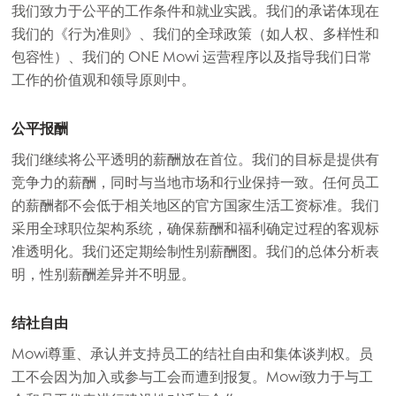
我们致力于公平的工作条件和就业实践。我们的承诺体现在
我们的《行为准则》、我们的全球政策（如人权、多样性和
包容性）、我们的 ONE Mowi 运营程序以及指导我们日常
工作的价值观和领导原则中。
公平报酬
Mowi Global
我们继续将公平透明的薪酬放在首位。我们的目标是提供有
竞争力的薪酬，同时与当地市场和行业保持一致。任何员工
的薪酬都不会低于相关地区的官方国家生活工资标准。我们
Asia
Mowi China
ACTIVE
采用全球职位架构系统，确保薪酬和福利确定过程的客观标
准透明化。我们还定期绘制性别薪酬图。我们的总体分析表
Mowi Japan
明，性别薪酬差异并不明显。
Mowi Korea
结社自由
Mowi Taiwan
Mowi尊重、承认并支持员工的结社自由和集体谈判权。员
工不会因为加入或参与工会而遭到报复。Mowi致力于与工