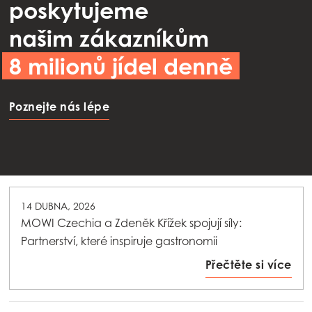
poskytujeme
našim zákazníkům
8 milionů jídel denně
Poznejte nás lépe
25 LISTOPADU, 2025
Společnost Mowi se již šestým rokem po sobě
umístila na prvním místě mezi výrobci živočišných
bílkovin
Přečtěte si více