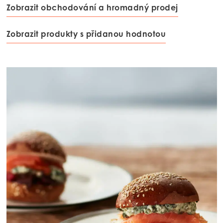
Mowi Netherlands
Zobrazit obchodování a hromadný prodej
Mowi Norway
Zobrazit produkty s přidanou hodnotou
Mowi Poland
Mowi Scotland
Mowi Spain
Mowi Turkey
Americas
Mowi Canada East
Mowi Canada West
Mowi Chile
Mowi USA