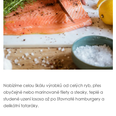
Mowi Taiwan
Europe
Mowi Belgium (FR)
Mowi Belgium (NL)
Mowi Czechia (CZ)
ACTIVE
Mowi Czechia (EN)
Mowi Faroe Islands
Mowi France
Nabízíme celou škálu výrobků od celých ryb, přes
Mowi Germany
Pokračovat
obyčejné nebo marinované filety a steaky, teplé a
studené uzení lososa až po šťavnaté hamburgery a
Mowi Ireland
delikátní tataráky.
Mowi Italy