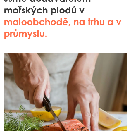
Jsme dodavatelem
mořských plodů v
maloobchodě, na trhu a v
průmyslu.
Mowi Global
Asia
Mowi China
Mowi Japan
Mowi Korea