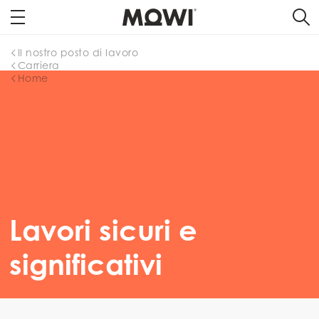
Il nostro posto di lavoro
Carriera
Home
Lavori sicuri e
significativi