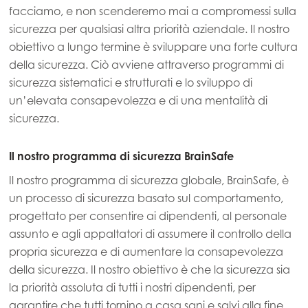
facciamo, e non scenderemo mai a compromessi sulla
Mowi Faroe Islands
sicurezza per qualsiasi altra priorità aziendale. Il nostro
Mowi France
obiettivo a lungo termine è sviluppare una forte cultura
Mowi Germany
della sicurezza. Ciò avviene attraverso programmi di
Continua
sicurezza sistematici e strutturati e lo sviluppo di
Mowi Ireland
un’elevata consapevolezza e di una mentalità di
Mowi Italy
ACTIVE
sicurezza.
Mowi Netherlands
Il nostro programma di sicurezza BrainSafe
Mowi Norway
Il nostro programma di sicurezza globale, BrainSafe, è
Mowi Poland
un processo di sicurezza basato sul comportamento,
progettato per consentire ai dipendenti, al personale
Mowi Scotland
assunto e agli appaltatori di assumere il controllo della
Mowi Spain
propria sicurezza e di aumentare la consapevolezza
della sicurezza. Il nostro obiettivo è che la sicurezza sia
Mowi Turkey
la priorità assoluta di tutti i nostri dipendenti, per
garantire che tutti tornino a casa sani e salvi alla fine