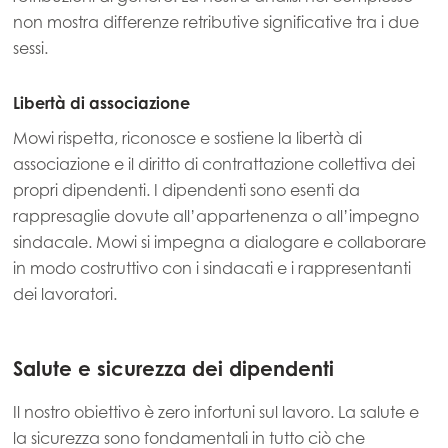
non mostra differenze retributive significative tra i due
sessi.
Asia
Mowi China
Libertà di associazione
Mowi Japan
Mowi rispetta, riconosce e sostiene la libertà di
associazione e il diritto di contrattazione collettiva dei
Mowi Korea
propri dipendenti. I dipendenti sono esenti da
Mowi Taiwan
rappresaglie dovute all’appartenenza o all’impegno
sindacale. Mowi si impegna a dialogare e collaborare
in modo costruttivo con i sindacati e i rappresentanti
Europe
dei lavoratori.
Mowi Belgium (FR)
Mowi Belgium (NL)
Salute e sicurezza dei dipendenti
Mowi Czechia (CZ)
Il nostro obiettivo è zero infortuni sul lavoro. La salute e
Mowi Czechia (EN)
la sicurezza sono fondamentali in tutto ciò che