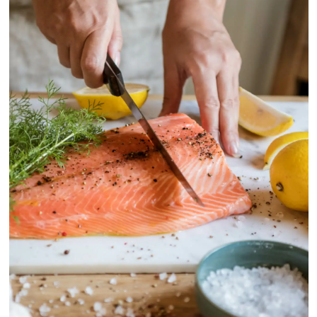
Mowi Global
Asia
Mowi China
Mowi Japan
Mowi Korea
Mowi Taiwan
ACTIVE
Europe
Mowi Belgium (FR)
Mowi Belgium (NL)