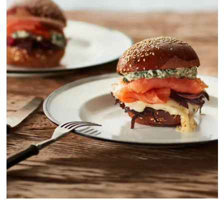
Mowi Turkey
Americas
Mowi Canada East
Mowi Canada West
Mowi Chile
Mowi USA