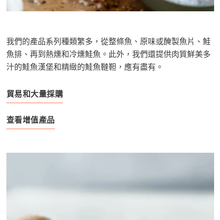
Mowi Czechia (CZ)
Mowi Czechia (EN)
Mowi Faroe Islands
我們的產品系列種類繁多，從整條魚、原味或醃製魚片、鮭
魚排、再到熱燻和冷燻鮭魚。此外，我們還提供肉質鮮美多
Mowi France
汁的鮭魚漢堡和精緻的鮭魚韃靼，應有盡有。
Mowi Germany
繼續
貿易和大量採購
Mowi Ireland
Mowi Italy
查看增值產品
Mowi Netherlands
Mowi Norway
Mowi Poland
Mowi Scotland
Mowi Spain