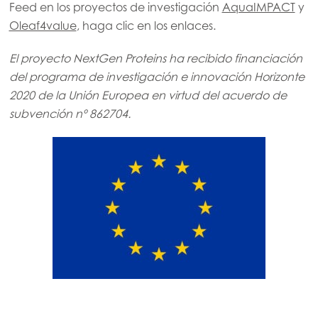
Feed en los proyectos de investigación
AquaIMPACT
y
Mowi Canada East
Oleaf4value
, haga clic en los enlaces.
Mowi Canada West
El proyecto NextGen Proteins ha recibido financiación
Mowi Chile
ACTIVE
del programa de investigación e innovación Horizonte
2020 de la Unión Europea en virtud del acuerdo de
Mowi USA
subvención nº 862704.