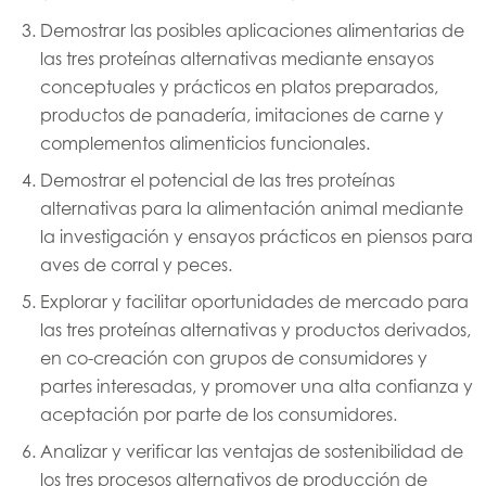
Demostrar las posibles aplicaciones alimentarias de
Asia
las tres proteínas alternativas mediante ensayos
Mowi China
conceptuales y prácticos en platos preparados,
Mowi Japan
productos de panadería, imitaciones de carne y
complementos alimenticios funcionales.
Mowi Korea
Demostrar el potencial de las tres proteínas
Mowi Taiwan
alternativas para la alimentación animal mediante
la investigación y ensayos prácticos en piensos para
aves de corral y peces.
Europe
Mowi Belgium (FR)
Explorar y facilitar oportunidades de mercado para
las tres proteínas alternativas y productos derivados,
Mowi Belgium (NL)
en co-creación con grupos de consumidores y
Mowi Czechia (CZ)
partes interesadas, y promover una alta confianza y
aceptación por parte de los consumidores.
Mowi Czechia (EN)
Analizar y verificar las ventajas de sostenibilidad de
Mowi Faroe Islands
los tres procesos alternativos de producción de