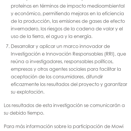
Mowi France
proteínas en términos de impacto medioambiental
y económico, permitiendo mejoras en la eficiencia
Mowi Germany
de la producción, las emisiones de gases de efecto
Continúe en
Mowi Ireland
invernadero, los riesgos de la cadena de valor y el
uso de la tierra, el agua y la energía.
Mowi Italy
Desarrollar y aplicar un marco innovador de
Mowi Netherlands
Investigación e Innovación Responsables (RRI), que
Mowi Norway
reúna a investigadores, responsables políticos,
empresas y otros agentes sociales para facilitar la
Mowi Poland
aceptación de los consumidores, difundir
Mowi Scotland
eficazmente los resultados del proyecto y garantizar
su explotación.
Mowi Spain
Los resultados de esta investigación se comunicarán a
Mowi Turkey
su debido tiempo.
Para más información sobre la participación de Mowi
Americas