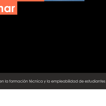
mar
una mirada desde dentro a la industria en Los Lagos y Ays
n la formación técnica y la empleabilidad de estudiantes
monicultora a estudiantes de la Región de Aysén mediante vi
una mirada desde dentro a la industria en Los Lagos y Ays
n la formación técnica y la empleabilidad de estudiantes
monicultora a estudiantes de la Región de Aysén mediante vi