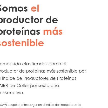
Somos
el
Conoce más
én
productor de
Conoce más
 en Chiloé
proteínas
más
sostenible
Conoce más
sitas a sus instalaciones
emos sido clasificados como el
roductor de proteínas más sostenible por
l Índice de Productores de Proteínas
AIRR de Coller por sexto año
onsecutivo.
OWI ocupó el primer lugar en el Índice de Productores de