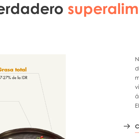
verdadero
superali
N
d
m
v
á
Mowi Taiwa
E
Mowi Korea
C