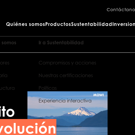
Contáctano
Quiénes somos
Productos
Sustentabilidad
Inversion
s somos
Ir a Sustentabilidad
ores
Compromisos y acciones
oria
Nuestras certificaciones
ructura
Políticas
Experiencia interactiva
ito
volución