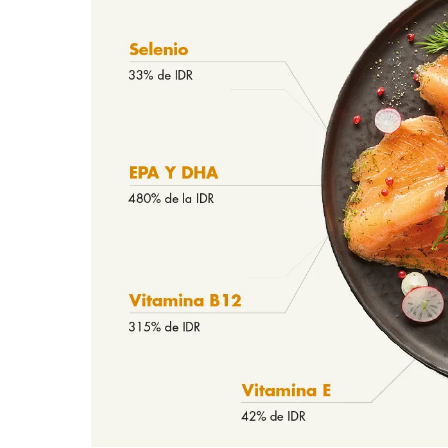
Mowi Belgium (FR
Mowi Belgium (NL
Mowi Czechia (C
Mowi Czechia (E
Mowi Faroe Island
Americas
Mowi Canada Ea
Mowi Canada We