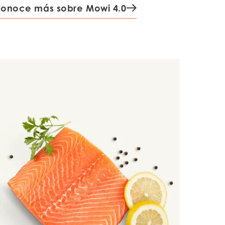
onoce más sobre Mowi 4.0
ay
d
and