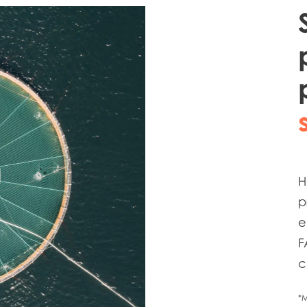
una mirada desde dentro a la industria en Los Lagos y Ays
n la formación técnica y la empleabilidad de estudiantes
monicultora a estudiantes de la Región de Aysén mediante vi
H
p
e
F
c
*M