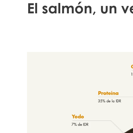
El salmón, un 
Mowi Global
Asia
Mowi China
Mowi Japan
Europe