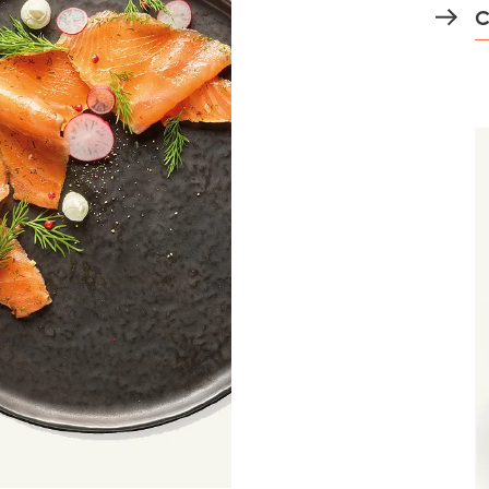
C
)
Mowi France
Mowi Norw
)
Mowi Germany
Mowi Polan
Continúe en
Z)
Mowi Ireland
Mowi Scotl
N)
Mowi Italy
Mowi Spain
s
Mowi Netherlands
Mowi Turkey
st
Mowi USA
Mowi Chile
ACTIVE
st