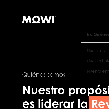
Buscar en
Ir a Quiéne
Nuestros val
Nuestra hist
Nuestra est
Quiénes somos
Nuestro propós
es liderar la
Re