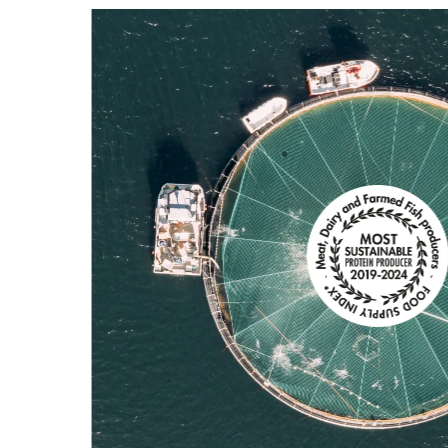
Turismo Salmonero de Mowi Chile: 
JULIO 31, 2026
Mowi Chile y Ceduc UCN fortalece
JULIO 31, 2026
Mowi Chile acerca la industria sal
JULIO 31, 2026