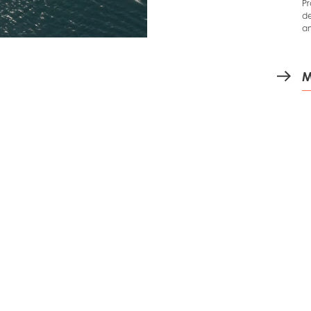
Pr
de
am
M