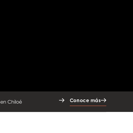
Conoce más
én
Conoce más
 en Chiloé
Conoce más
sitas a sus instalaciones
Conoce más
én
Conoce más
 en Chiloé
Conoce más
sitas a sus instalaciones