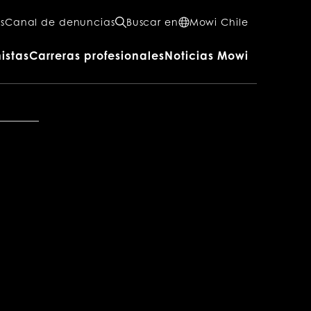
s
Canal de denuncias
Buscar en
Mowi Chile
istas
Carreras profesionales
Noticias Mowi