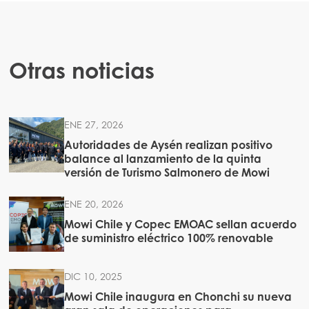
Mowi Belgium (NL)
Mowi Czechia (CZ)
Mowi Czechia (EN)
Otras noticias
Mowi Faroe Islands
Mowi France
ENE 27, 2026
Mowi Germany
Autoridades de Aysén realizan positivo
Continúe en
balance al lanzamiento de la quinta
Mowi Ireland
versión de Turismo Salmonero de Mowi
Mowi Italy
ENE 20, 2026
Mowi Netherlands
Mowi Chile y Copec EMOAC sellan acuerdo
de suministro eléctrico 100% renovable
Mowi Norway
Mowi Poland
DIC 10, 2025
Mowi Scotland
Mowi Chile inaugura en Chonchi su nueva