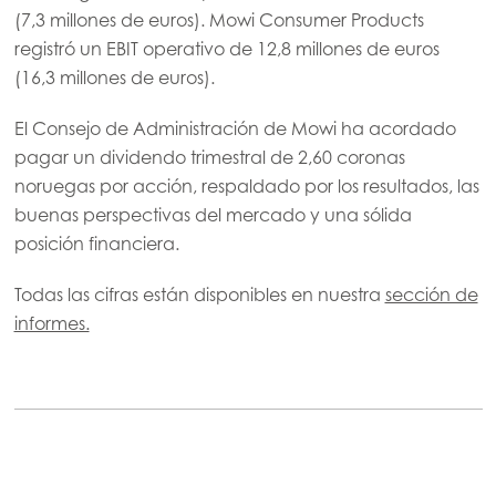
(7,3 millones de euros). Mowi Consumer Products
registró un EBIT operativo de 12,8 millones de euros
(16,3 millones de euros).
Mowi Global
El Consejo de Administración de Mowi ha acordado
pagar un dividendo trimestral de 2,60 coronas
noruegas por acción, respaldado por los resultados, las
Asia
buenas perspectivas del mercado y una sólida
Mowi China
posición financiera.
Mowi Japan
Todas las cifras están disponibles en nuestra
sección de
Mowi Korea
informes.
Mowi Taiwan
Europe
Mowi Belgium (FR)