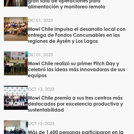
gran sala de operaciones para
Mowi Spain
alimentación y monitoreo remoto
Mowi Turkey
DIC 01, 2025
Mowi Chile impulsa el desarrollo local con
entrega de Fondos Concursables en las
regiones de Aysén y Los Lagos
Americas
Mowi Canada East
DIC 01, 2025
Mowi Canada West
Mowi Chile realizó su primer Pitch Day y
celebró las ideas más innovadoras de sus
Mowi Chile
ACTIVE
equipos
Mowi USA
OCT 13, 2025
Mowi Chile premia a sus tres centros más
destacados por excelencia productiva y
sustentabilidad
OCT 13, 2025
Más de 1.600 personas participaron en la