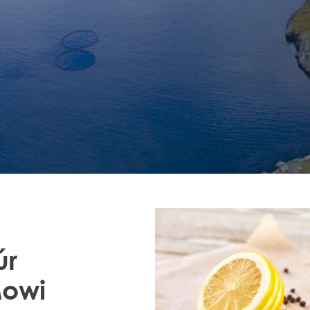
t eru heimsins størsti
t framleiða ein fimtapart
úr
Mowi