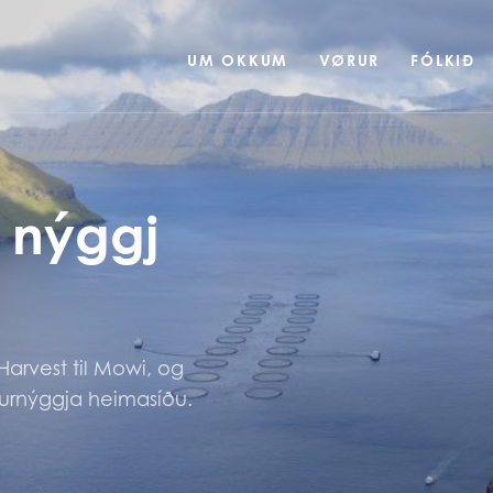
UM OKKUM
VØRUR
FÓLKIÐ
msins
leiðari av
leiðir Mowi heilsugóðar
atvørur úr havinum.
andi nýhugsan og