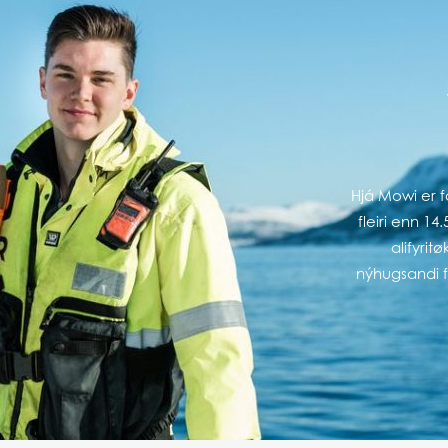
obal
Mowi Belgium
Mowi Canada East
nada West
Mowi Chile
Mowi China
oe Islands
Mowi Germany
Mowi Ireland
ly
Mowi Japan
Mowi Netherlands
rway
Mowi Poland
Mowi Scotland
iwan
Mowi Turkey
Mowi USA
Hjá Mowi er fó
fleiri enn 14
alifyrit
nýhugsandi 