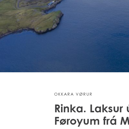
burðardyggu menning er, at vi
framleiðari av alilaksi – og vi
av heimsmarknaðinum.
UM OKKUM
OKKARA VØRUR
Rinka. Laksur 
Føroyum frá 