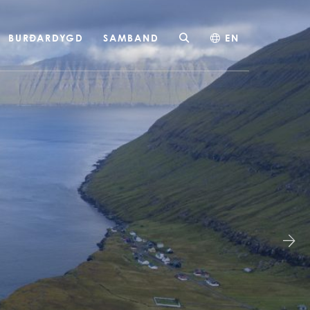
BURÐARDYGD
SAMBAND
EN