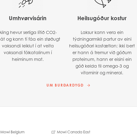
Umhvørvisárin
Heilsugóður kostur
Aling hevur serliga lítið CO2-
Laksur kann vera ein
lát og kann tí fáa ein støðugt
týdningarmikil partur av eini
vaksandi leiklut í at veita
heilsugóðari kostætlan; ikki bert
vaksandi fólkatalinum í
er hann á tremur við góðum
heiminum mat.
proteinum, hann er eisini ein
góð kelda til omega-3 og
vitaminir og mineral.
UM BURÐARDYGD
Mowi Belgium
Mowi Canada East