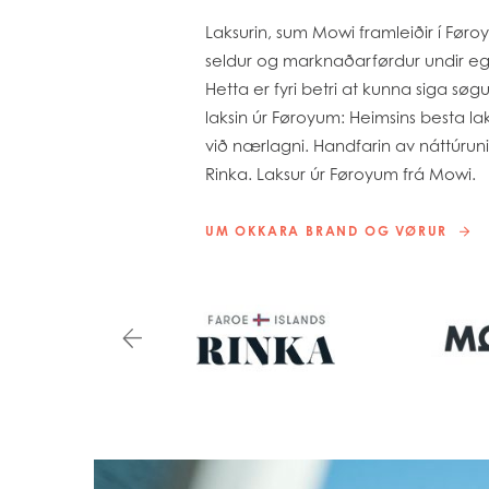
Laksurin, sum Mowi framleiðir í Før
seldur og marknaðarførdur undir e
Hetta er fyri betri at kunna siga sø
laksin úr Føroyum: Heimsins besta la
við nærlagni. Handfarin av náttúruni
Rinka. Laksur úr Føroyum frá Mowi.
UM OKKARA BRAND OG VØRUR