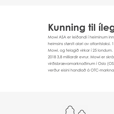
Kunning til íle
Mowi ASA er leiðandi í heiminum inn
heimsins størsti alari av atlantslaksi.
Mowi, og felagið virkar í 25 londum. 
2018 3,8 milliardir evrur. Mowi er skrá
virðisbrævamarknaðinum í Oslo (OS
verður eisini handlað á OTC-markna