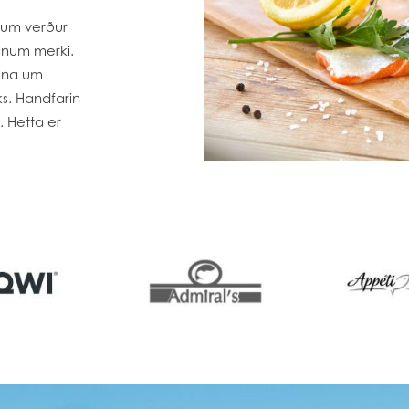
oyum verður
gnum merki.
guna um
ks. Handfarin
. Hetta er