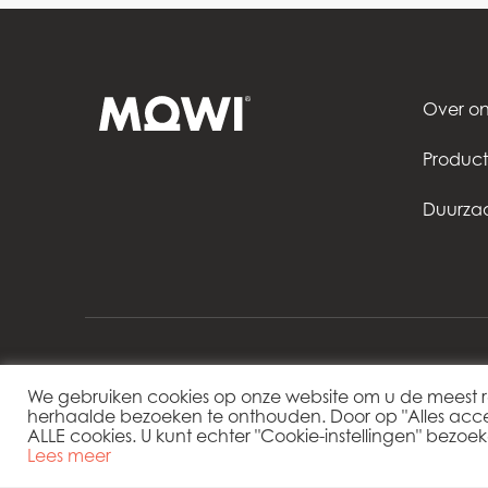
Over on
Produc
Duurza
We gebruiken cookies op onze website om u de meest r
herhaalde bezoeken te onthouden. Door op "Alles accept
Mowi Netherlands
ALLE cookies. U kunt echter "Cookie-instellingen" bezo
Lees meer