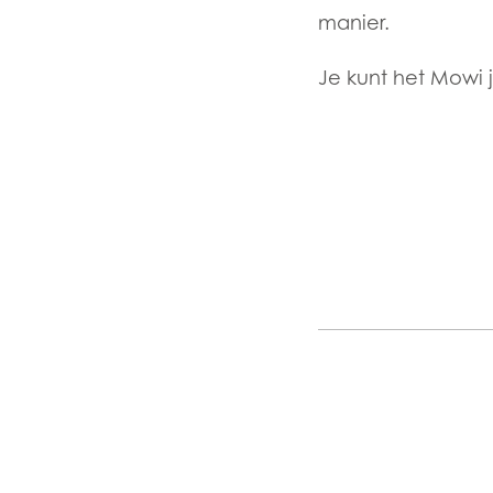
manier.
Mowi Belgium (FR
Mowi Belgium (NL
Je kunt het Mowi 
Mowi Czechia (C
Mowi Czechia (E
Mowi Faroe Island
Americas
Mowi Canada Ea
Mowi Canada We