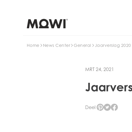
Search
Home
News Center
General
Jaarverslag 2020
MRT 24, 2021
Jaarver
Deel