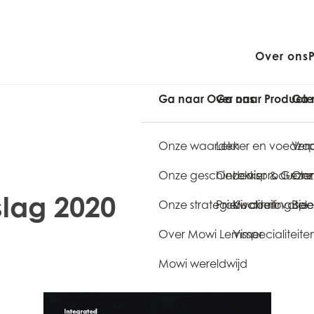
Over ons
Ga naar Over ons
Ga naar Product
Ga 
Onze waarden
Lekker en voedz
Verp
Onze geschiedenis
Onze visproducte
Lekker & Gezo
Onze
slag 2020
Onze strategie
Productinnovatie
Kwaliteit
Vis coating spec
Bele
Over Mowi Lemmer
Visspecialiteite
Mowi wereldwijd