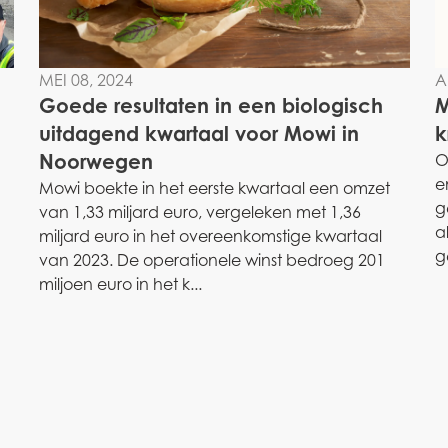
MEI 08, 2024
A
Goede resultaten in een biologisch
M
uitdagend kwartaal voor Mowi in
k
Noorwegen
n
O
e
Mowi boekte in het eerste kwartaal een omzet
g
van 1,33 miljard euro, vergeleken met 1,36
a
miljard euro in het overeenkomstige kwartaal
g
van 2023. De operationele winst bedroeg 201
miljoen euro in het k...