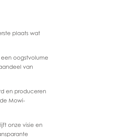
rste plaats wat
et een oogstvolume
taandeel van
rd en produceren
 de Mowi-
n
jft onze visie en
ansparante