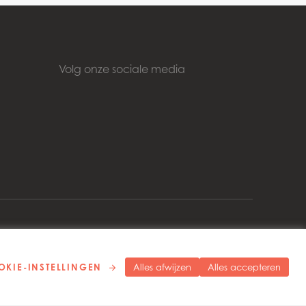
Volg onze sociale media
right 2026 © Mowi
Cookie settings
Privacybeleid
KIE-INSTELLINGEN
Alles afwijzen
Alles accepteren