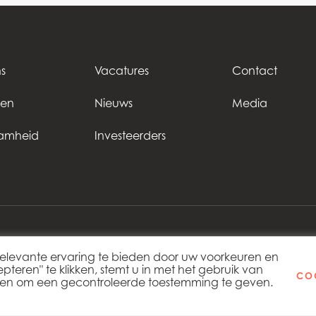
s
Vacatures
Contact
ten
Nieuws
Media
amheid
Investeerders
elevante ervaring te bieden door uw voorkeuren en
Copy
eren" te klikken, stemt u in met het gebruik van
COO
eken om een ​​gecontroleerde toestemming te geven.