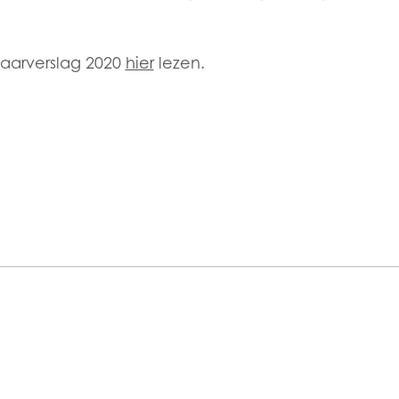
)
Mowi France
Mowi Norw
)
Mowi Germany
Mowi Polan
jaarverslag 2020
hier
lezen.
Ga verder
Z)
Mowi Ireland
Mowi Scotl
N)
Mowi Italy
Mowi Spain
s
Mowi Netherlands
Mowi Turkey
ACTIVE
st
Mowi USA
Mowi Chile
st