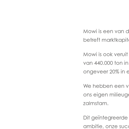
Mowi is een van de
betreft marktkapi
Mowi is ook verui
van 440.000 ton 
Mowi Global
ongeveer 20% in e
We hebben een vo
Asia
ons eigen milieug
Mowi China
zalmstam.
Mowi Japan
Dit geïntegreerde 
ambitie, onze su
Europe