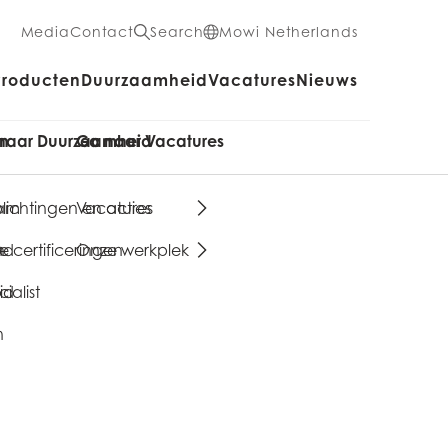
Media
Contact
Search
Mowi Netherlands
Producten
Duurzaamheid
Vacatures
Nieuws
en
naar Duurzaamheid
Ga naar Vacatures
aam
lichtingen en acties
Vacatures
n
nd
 certificeringen
Onze werkplek
ialist
id
n