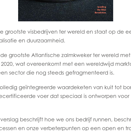
 grootste visbedrijven ter wereld en staat op de ee
talisatie en duurzaamheid.
t de grootste Atlantische zalmkweker ter wereld m
in 2020, wat overeenkomt met een wereldwijd mark
en sector die nog steeds gefragmenteerd is.
lledig geïntegreerde waardeketen van kuit tot bo
ecertificeerde voer dat speciaal is ontworpen voor
Mowi Taiwa
Mowi Korea
verslag beschrijft hoe we ons bedrijf runnen, beschri
ccessen en onze verbeterpunten op een open en tr