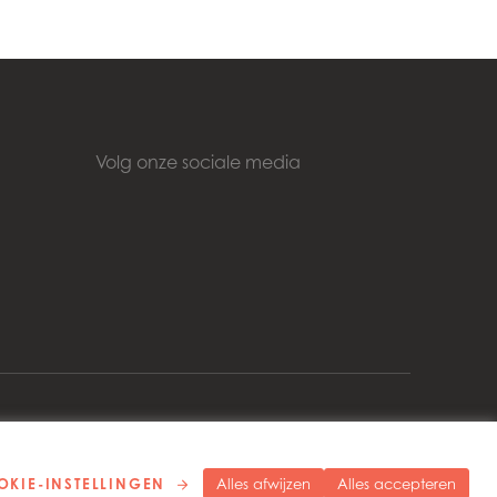
Volg onze sociale media
right 2026 © Mowi
Cookie settings
Privacybeleid
KIE-INSTELLINGEN
Alles afwijzen
Alles accepteren