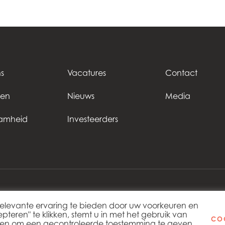
st
Mowi USA
Mowi Chile
st
s
Vacatures
Contact
ten
Nieuws
Media
amheid
Investeerders
elevante ervaring te bieden door uw voorkeuren en
Copy
eren" te klikken, stemt u in met het gebruik van
COO
eken om een ​​gecontroleerde toestemming te geven.