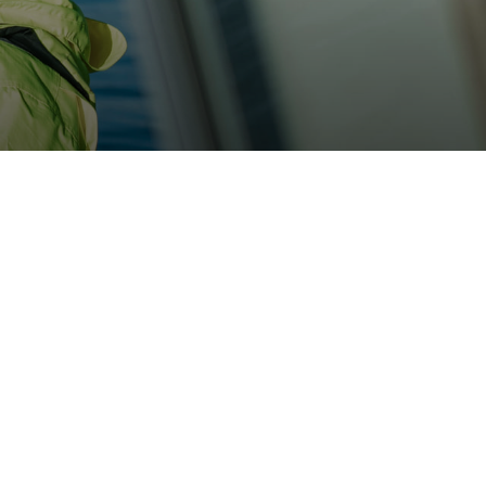
n
ay
d
and