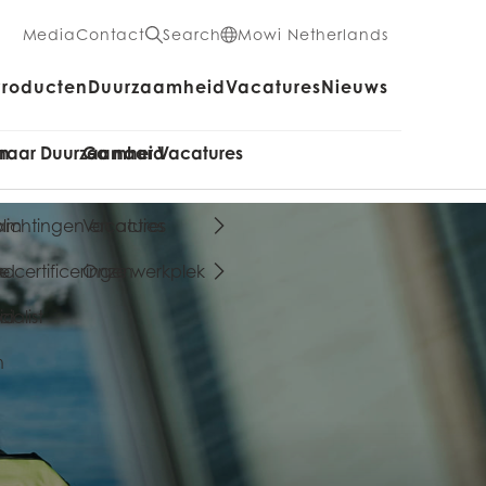
Media
Contact
Search
Mowi Netherlands
Producten
Duurzaamheid
Vacatures
Nieuws
en
naar Duurzaamheid
Ga naar Vacatures
aam
lichtingen en acties
Vacatures
n
nd
 certificeringen
Onze werkplek
ialist
id
n