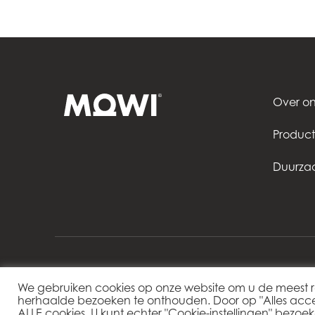
Americas
Mowi Canada Ea
Mowi Canada We
Over on
Produc
Duurza
We gebruiken cookies op onze website om u de meest r
herhaalde bezoeken te onthouden. Door op "Alles accept
Mowi Netherlands
ALLE cookies. U kunt echter "Cookie-instellingen" bezo