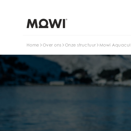
Search
Home
Over ons
Onze structuur
Mowi Aquacul