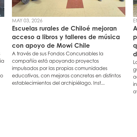
MAY 03, 2026
E
Escuelas rurales de Chiloé mejoran
A
acceso a libros y talleres de música
p
con apoyo de Mowi Chile
q
d
s
A través de sus Fondos Concursables la
ia
compañía está apoyando proyectos
L
impulsados por las propias comunidades
g
no
educativas, con mejoras concretas en distintos
a
establecimientos del archipiélago. Inst...
i
a
Mowi Taiwa