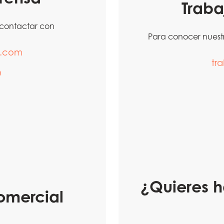
Traba
 contactar con
Para conocer nuest
i.com
tr
0
¿Quieres h
omercial