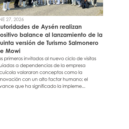
NE 27, 2026
utoridades de Aysén realizan
ositivo balance al lanzamiento de la
uinta versión de Turismo Salmonero
e Mowi
os primeros invitados al nuevo ciclo de visitas
uiadas a dependencias de la empresa
cuícola valoraron conceptos como la
nnovación con un alto factor humano; el
vance que ha significado la impleme...
n