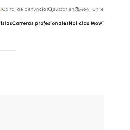
s
Canal de denuncias
Buscar en
Mowi Chile
istas
Carreras profesionales
Noticias Mowi