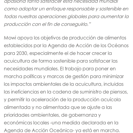
apasiona tanto satisfacer esta necesidad mundial
Mowi Korea
como adoptar un enfoque responsable y sostenible en
Mowi Taiwan
todas nuestras operaciones globales para aumentar la
producción con el fin de conseguirlo.”
Mowi apoya los objetivos de producción de alimentos
Europe
establecidos por la Agenda de Acción de los Océanos
Mowi Belgium (FR)
para 2030, especialmente el de hacer crecer la
Mowi Belgium (NL)
acuicultura de forma sostenible para satisfacer las
necesidades mundiales. El trabajo para poner en
Mowi Czechia (CZ)
marcha políticas y marcos de gestión para minimizar
Mowi Czechia (EN)
los impactos ambientales de la acuicultura, incluidas
las ineficiencias en la cadena de suministro de piensos,
Mowi Faroe Islands
y permitir la aceleración de la producción acuícola
Mowi France
alimentada y no alimentada que se ajuste a las
prioridades ambientales, de gobernanza y
Mowi Germany
económicas locales -una medida declarada en la
Continúe en
Mowi Ireland
Agenda de Acción Oceánica- ya está en marcha.