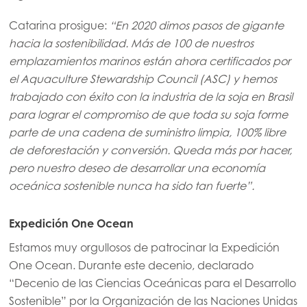
Mowi Italy
Catarina prosigue:
“En 2020 dimos pasos de gigante
Mowi Netherlands
hacia la sostenibilidad. Más de 100 de nuestros
emplazamientos marinos están ahora certificados por
Mowi Norway
el Aquaculture Stewardship Council (ASC) y hemos
Mowi Poland
trabajado con éxito con la industria de la soja en Brasil
para lograr el compromiso de que toda su soja forme
Mowi Scotland
parte de una cadena de suministro limpia, 100% libre
Mowi Spain
de deforestación y conversión. Queda más por hacer,
pero nuestro deseo de desarrollar una economía
Mowi Turkey
oceánica sostenible nunca ha sido tan fuerte”.
Expedición One Ocean
Americas
Mowi Canada East
Estamos muy orgullosos de patrocinar la Expedición
One Ocean. Durante este decenio, declarado
Mowi Canada West
“Decenio de las Ciencias Oceánicas para el Desarrollo
Mowi Chile
ACTIVE
Sostenible” por la Organización de las Naciones Unidas