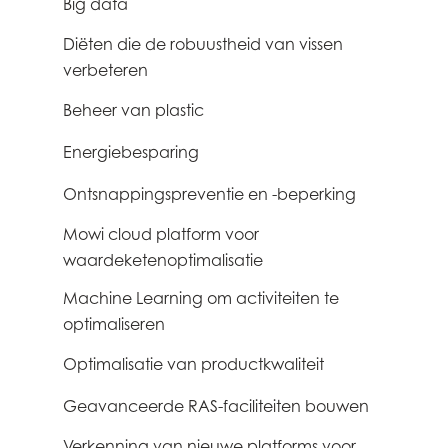
Big data
0
Diëten die de robuustheid van vissen
0
verbeteren
Beheer van plastic
1
Energiebesparing
1
Mowi Global
Ontsnappingspreventie en -beperking
1
Mowi cloud platform voor
3
Asia
waardeketenoptimalisatie
Mowi China
Machine Learning om activiteiten te
3
Mowi Japan
optimaliseren
Mowi Korea
Optimalisatie van productkwaliteit
2
Mowi Taiwan
Geavanceerde RAS-faciliteiten bouwen
0
Verkenning van nieuwe platforms voor