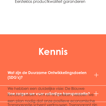
Eersteklas productkwaliteit garanderen
2
Kennis
Wat zijn de Duurzame Ontwikkelingsdoelen
(SDG’s)?
We hebben een duidelijke visie: De Blauwe
Hoe zorgen we voor volledige transparantie?
Revolutie leiden. Om dit te bereiken hebben we
een plan nodig dat onze positieve economische
Transparantie schept vertrouwen. Transparant zijn