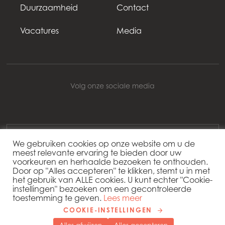
Duurzaamheid
Contact
Vacatures
Media
Volg onze sociale media
Mowi Netherlands
We gebruiken cookies op onze website om u de
meest relevante ervaring te bieden door uw
voorkeuren en herhaalde bezoeken te onthouden.
Copyright 2026 © Mowi
Door op "Alles accepteren" te klikken, stemt u in met
het gebruik van ALLE cookies. U kunt echter "Cookie-
Cookie settings
instellingen" bezoeken om een ​​gecontroleerde
Privacybeleid
toestemming te geven.
Lees meer
COOKIE-INSTELLINGEN