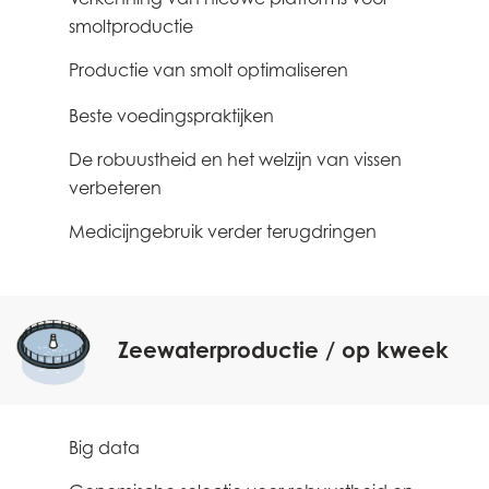
0
smoltproductie
Europe
Mowi Belgium (FR)
Productie van smolt optimaliseren
0
Mowi Belgium (NL)
Beste voedingspraktijken
0
Mowi Czechia (CZ)
De robuustheid en het welzijn van vissen
0
Mowi Czechia (EN)
verbeteren
Mowi Faroe Islands
Medicijngebruik verder terugdringen
0
Mowi France
Mowi Germany
Ga verder
Mowi Ireland
Zeewaterproductie / op kweek
Mowi Italy
Mowi Netherlands
ACTIVE
Big data
0
Mowi Norway