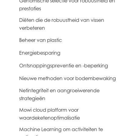
Genomische selectie voor robuustheid en
0
Mowi Poland
prestaties
Mowi Scotland
Diëten die de robuustheid van vissen
0
verbeteren
Mowi Spain
Beheer van plastic
1
Mowi Turkey
Energiebesparing
1
Ontsnappingspreventie en -beperking
1
Americas
Mowi Canada East
Nieuwe methoden voor bodembewaking
1
Mowi Canada West
Netintegriteit en aangroeiwerende
1
Mowi Chile
strategieën
Mowi USA
Mowi cloud platform voor
3
waardeketenoptimalisatie
Machine Learning om activiteiten te
3