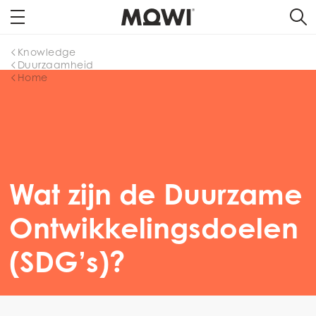
Knowledge
Duurzaamheid
Home
Wat zijn de Duurzame
Ontwikkelingsdoelen
(SDG’s)?