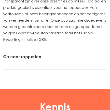
Transparant zijn over onze prestaties op milieu-, sociaal en
Mowi Taiwan
productgebied is essentieel voor het opbouwen van
vertrouwen bij onze belanghebbenden en het corrigeren
van verkeerde informatie. Onze duurzaamheidsgegevens
worden gecontroleerd door derden en gerapporteerd
Europe
volgens wereldwijde standaarden zoals het Global
Mowi Belgium (FR)
Reporting Initiative (GRI).
Mowi Belgium (NL)
Mowi Czechia (CZ)
Ga naar rapporten
Mowi Czechia (EN)
Mowi Faroe Islands
Mowi France
Mowi Germany
Ga verder
Mowi Ireland
Kennis
Mowi Italy