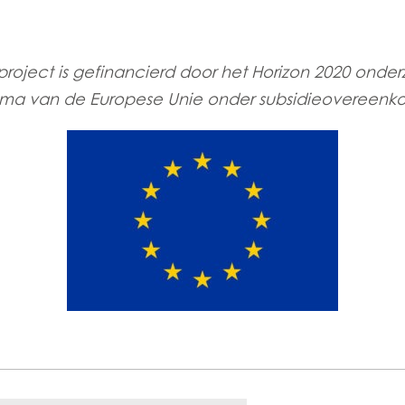
oject is gefinancierd door het Horizon 2020 onder
ma van de Europese Unie onder subsidieovereenkom