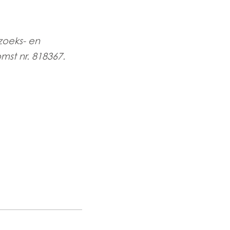
zoeks- en
st nr. 818367.