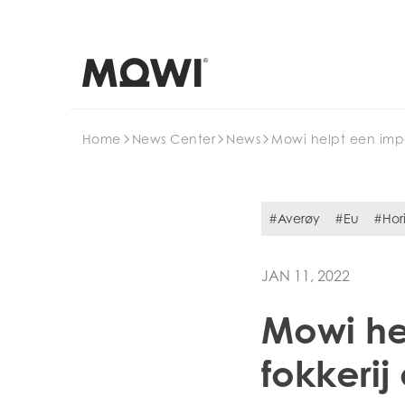
Search
Home
News Center
News
Mowi helpt een impa
#Averøy
#Eu
#Hor
JAN 11, 2022
Mowi he
fokkerij