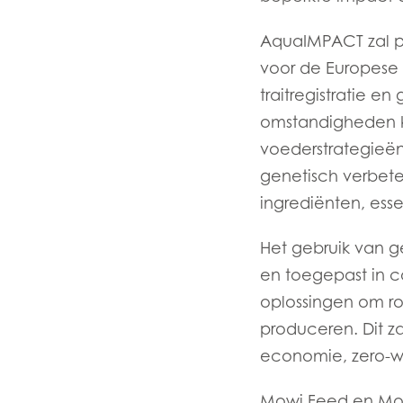
Mowi Belgium (FR
AquaIMPACT zal p
Mowi Belgium (NL
voor de Europese 
Mowi Czechia (C
traitregistratie e
omstandigheden ku
Mowi Czechia (E
voederstrategieë
Mowi Faroe Island
genetisch verbet
ingrediënten, ess
Americas
Het gebruik van 
Mowi Canada Ea
en toegepast in c
Mowi Canada We
oplossingen om ro
produceren. Dit zal
economie, zero-wa
Mowi Feed en Mow