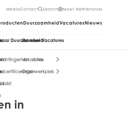
Media
Contact
Search
Mowi Netherlands
Producten
Duurzaamheid
Vacatures
Nieuws
en
naar Duurzaamheid
Ga naar Vacatures
aam
lichtingen en acties
Vacatures
n
nd
 certificeringen
Onze werkplek
ialist
id
n
n in