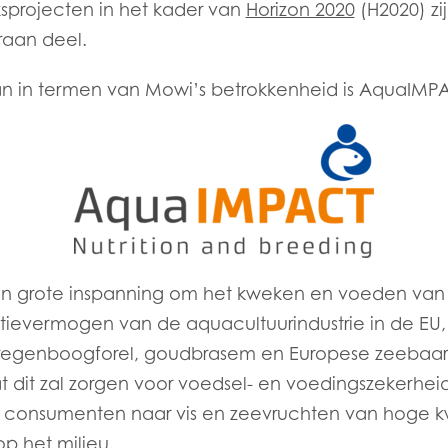
sprojecten in het kader van
Horizon 2020
(H2020) zi
aan deel.
an in termen van Mowi’s betrokkenheid is AquaIMP
 grote inspanning om het kweken en voeden van v
tievermogen van de aquacultuurindustrie in de EU
Mowi Taiwa
Mowi Korea
 regenboogforel, goudbrasem en Europese zeebaars,
 dit zal zorgen voor voedsel- en voedingszekerhei
 consumenten naar vis en zeevruchten van hoge kw
p het milieu.