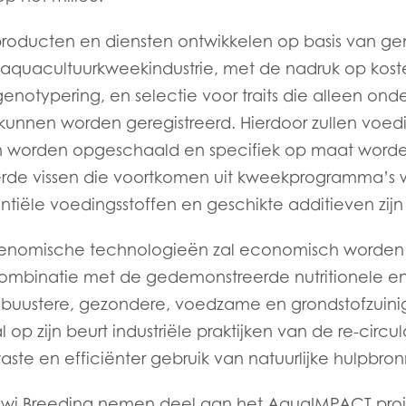
)
Mowi France
Mowi Norw
roducten en diensten ontwikkelen op basis van ge
)
Mowi Germany
Mowi Polan
aquacultuurkweekindustrie, met de nadruk op kost
Ga verder
Z)
Mowi Ireland
Mowi Scotl
n genotypering, en selectie voor traits die alleen o
nnen worden geregistreerd. Hierdoor zullen voedi
N)
Mowi Italy
Mowi Spain
n worden opgeschaald en specifiek op maat word
s
Mowi Netherlands
Mowi Turkey
ACTIVE
erde vissen die voortkomen uit kweekprogramma’s 
entiële voedingsstoffen en geschikte additieven zi
genomische technologieën zal economisch worden
st
Mowi USA
Mowi Chile
ombinatie met de gedemonstreerde nutritionele en 
st
buustere, gezondere, voedzame en grondstofzuinig
 op zijn beurt industriële praktijken van de re-circul
ste en efficiënter gebruik van natuurlijke hulpbro
i Breeding nemen deel aan het AquaIMPACT proj