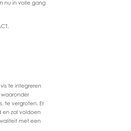
jn nu in volle gang
ACT.
is te integreren
, waaronder
n
 te vergroten. Er
d en zal voldoen
aliteit met een