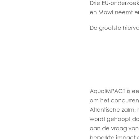
Drie EU-onderzoek
en Mowi neemt er
De grootste hierv
Mowi Global
AquaIMPACT is een
Asia
om het concurren
Mowi China
Atlantische zalm,
Mowi Japan
wordt gehoopt dat
aan de vraag van
beperkte impact o
Europe