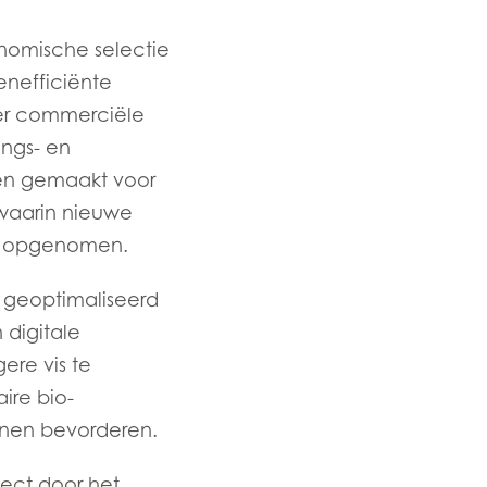
ay
nomische selectie
d
enefficiënte
and
nder commerciële
ngs- en
en gemaakt voor
waarin nieuwe
jn opgenomen.
 geoptimaliseerd
digitale
ere vis te
aire bio-
nnen bevorderen.
ect door het