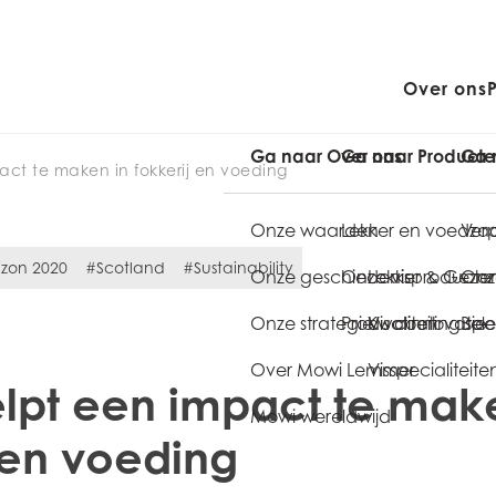
Over ons
Ga naar Over ons
Ga naar Product
Ga 
ct te maken in fokkerij en voeding
Onze waarden
Lekker en voedz
Verp
izon 2020
#Scotland
#Sustainability
Onze geschiedenis
Onze visproducte
Lekker & Gezo
Onze
Onze strategie
Productinnovatie
Kwaliteit
Vis coating spec
Bele
Over Mowi Lemmer
Visspecialiteite
lpt een impact te make
Mowi wereldwijd
 en voeding