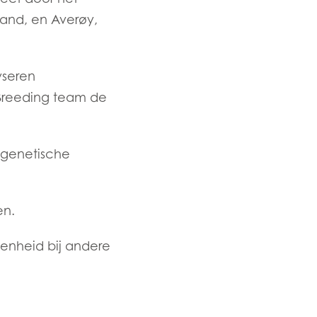
land, en Averøy,
yseren
Breeding team de
n genetische
en.
kenheid bij andere