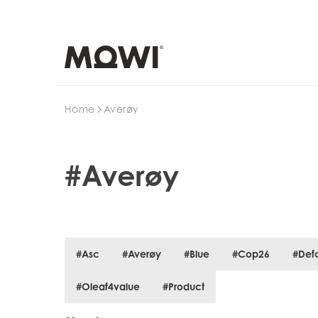
Search
Home
Averøy
#Averøy
#Asc
#Averøy
#Blue
#Cop26
#Defo
#Oleaf4value
#Product