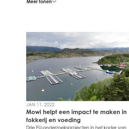
Meer tonen
Mowi Global
Asia
Mowi China
Mowi Japan
JAN 11, 2022
Europe
Mowi helpt een impact te maken in
Mowi Belgium (FR
fokkerij en voeding
Mowi Belgium (NL
Drie EU-onderzoeksprojecten in het kader van