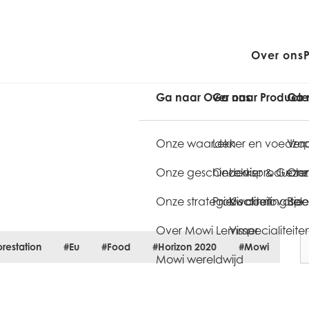
Over ons
Ga naar Over ons
Ga naar Product
Ga 
Onze waarden
Lekker en voedz
Verp
Onze geschiedenis
Onze visproducte
Lekker & Gezo
Onze
Onze strategie
Productinnovatie
Kwaliteit
Vis coating spec
Bele
Over Mowi Lemmer
Visspecialiteite
restation
#Eu
#Food
#Horizon 2020
#Mowi
Mowi wereldwijd