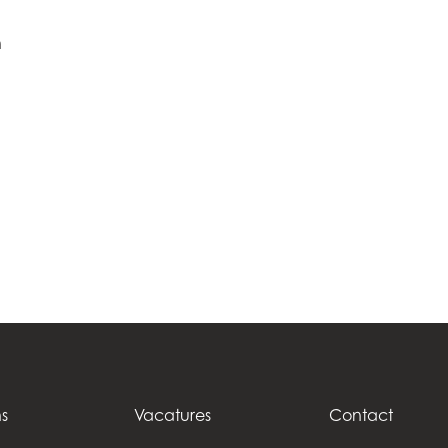
Ga verder
Z)
Mowi Ireland
Mowi Scotl
n
N)
Mowi Italy
Mowi Spain
s
Mowi Netherlands
Mowi Turkey
ACTIVE
st
Mowi USA
Mowi Chile
st
s
Vacatures
Contact