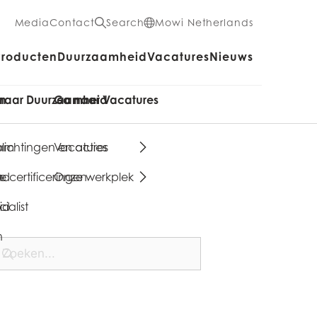
Media
Contact
Search
Mowi Netherlands
Producten
Duurzaamheid
Vacatures
Nieuws
en
naar Duurzaamheid
Ga naar Vacatures
aam
lichtingen en acties
Vacatures
n
nd
 certificeringen
Onze werkplek
ialist
id
n