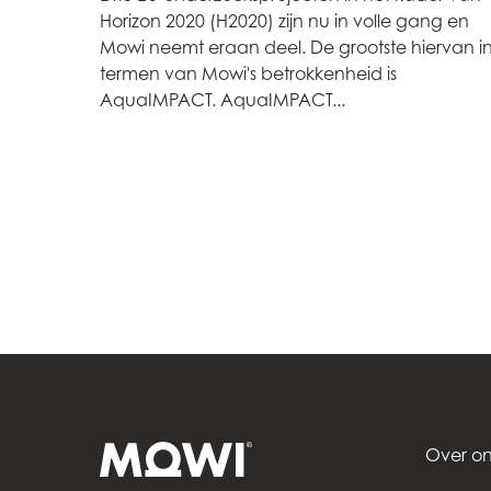
Horizon 2020 (H2020) zijn nu in volle gang en
Mowi Czechia (C
Mowi neemt eraan deel. De grootste hiervan i
termen van Mowi's betrokkenheid is
Mowi Czechia (E
AquaIMPACT. AquaIMPACT...
Mowi Faroe Island
Americas
Mowi Canada Ea
Mowi Canada We
Over on