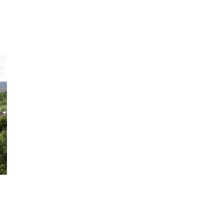
Mowi Taiwa
Mowi Korea
)
Mowi France
Mowi Norw
)
Mowi Germany
Mowi Polan