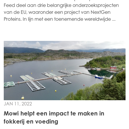
Europe
Feed deel aan drie belangrijke onderzoeksprojecten
Mowi Belgium (FR)
van de EU, waaronder een project van NextGen
Proteins. In lijn met een toenemende wereldwijde ...
Mowi Belgium (NL)
Mowi Czechia (CZ)
Mowi Czechia (EN)
Mowi Faroe Islands
Mowi France
Mowi Germany
Ga verder
Mowi Ireland
Mowi Italy
JAN 11, 2022
Mowi Netherlands
ACTIVE
Mowi helpt een impact te maken in
Mowi Norway
fokkerij en voeding
Mowi Poland