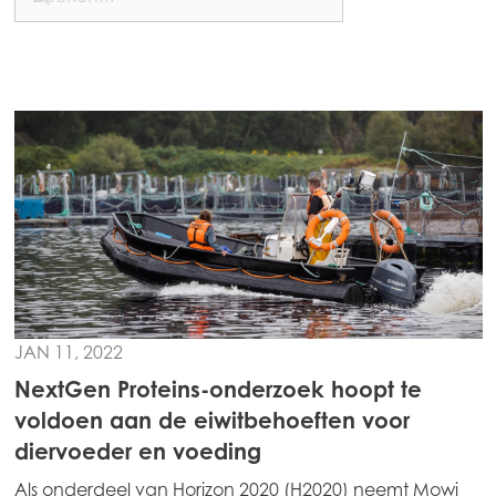
Mowi Global
Asia
Mowi China
Mowi Japan
JAN 11, 2022
Mowi Korea
NextGen Proteins-onderzoek hoopt te
Mowi Taiwan
voldoen aan de eiwitbehoeften voor
diervoeder en voeding
Als onderdeel van Horizon 2020 (H2020) neemt Mowi