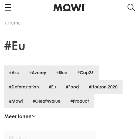
Home
#Eu
#Asc
#Averøy
#Blue
#Cop26
#Deforestation
#Eu
#Food
#Horizon 2020
#Mowi
#Oleaf4value
#Product
Meer tonen