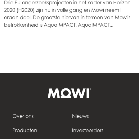
Drie EU-onderzoeksprojecten in het kader van Horizon
2020 (H2020) zijn nu in volle gang en Mowi neemt
Mowi Scotland
eraan deel. De grootste hiervan in termen van Mowi's
Mowi Spain
betrokkenheid is AquaIMPACT. AquaIMPACT...
Mowi Turkey
Americas
Mowi Canada East
Mowi Canada West
Mowi Chile
Mowi USA
Over ons
Nieuws
Producten
Investeerders