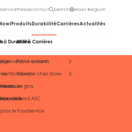
service
Presse
Contact
Search
Mowi Belgium
Mowi
Produits
Durabilité
Carrières
Actualités
ts
er à Durabilité
Aller à Carrières
ition
agements et actions
Postes vacants
nté
 certifications
Travailler chez Mowi
de marques
Ventes en gros
itiques
s produits
 plus-value
leau de bord ASC
 pour le Foodservice