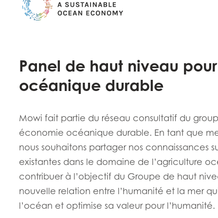
N)
Mowi Italy
Mowi Spain
s
Mowi Netherlands
Mowi Turkey
Panel de haut niveau pou
st
Mowi USA
océanique durable
Mowi Chile
st
Mowi fait partie du réseau consultatif du gro
économie océanique durable. En tant que mem
nous souhaitons partager nos connaissances sur l
existantes dans le domaine de l’agriculture o
contribuer à l’objectif du Groupe de haut ni
nouvelle relation entre l’humanité et la mer q
l’océan et optimise sa valeur pour l’humanité.