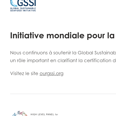
Initiative mondiale pour la
Nous continuons à soutenir la Global Sustainabl
Mowi Taiwa
Mowi Korea
un rôle important en clarifiant la certification 
Visitez le site
ourgssi.org
)
Mowi France
Mowi Norw
ACTIVE
)
Mowi Germany
Mowi Polan
Poursuivre
Z)
Mowi Ireland
Mowi Scotl