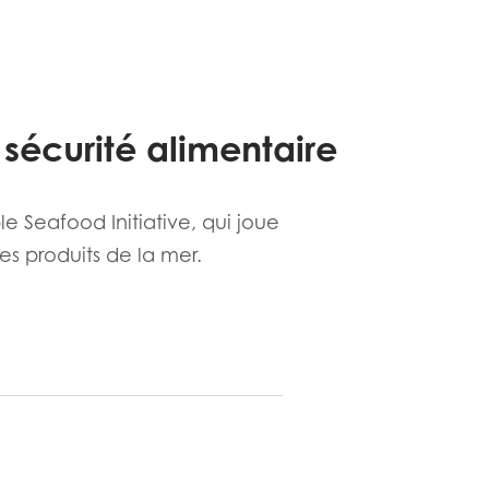
 sécurité alimentaire
e Seafood Initiative, qui joue
n
des produits de la mer.
ay
d
and