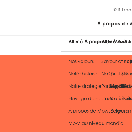
B2B Food
À propos de 
Aller à À propos de Mowi
Aller à Produi
All
Nos valeurs
Saveur et nutr
Eng
Notre histoire
Nos produits
Goût & sa
Nos
Notre stratégie
Portefeuille 
Qualité
Négoce & 
Pol
Élevage de saumon
Innovation de
Produits à
Tab
À propos de Mowi Belgium
Le poisson
Mowi au niveau mondial