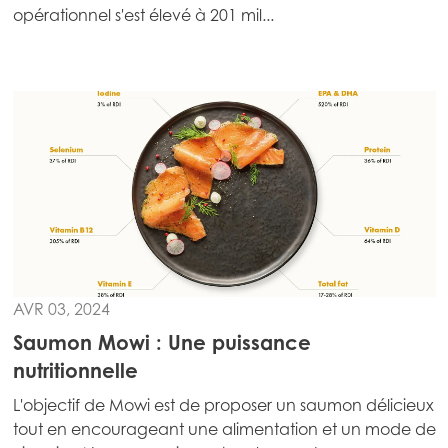
opérationnel s'est élevé à 201 mil...
Mowi Global
Asia
Mowi China
Mowi Japan
Mowi Korea
Mowi Taiwan
AVR 03, 2024
Europe
Saumon Mowi : Une puissance
Mowi Belgium (FR)
ACTIVE
nutritionnelle
Mowi Belgium (NL)
L'objectif de Mowi est de proposer un saumon délicieux
Mowi Czechia (CZ)
tout en encourageant une alimentation et un mode de