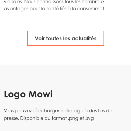
vie sains. Nous connaissons tous les nombreux
Mowi Czechia (EN)
avantages pour la santé liés à la consommat...
Mowi Faroe Islands
Mowi France
Mowi Germany
Voir toutes les actualités
Poursuivre
Mowi Ireland
Mowi Italy
Mowi Netherlands
Mowi Norway
Logo Mowi
Mowi Poland
Mowi Scotland
Vous pouvez télécharger notre logo à des fins de
Mowi Spain
presse. Disponible au format .png et .svg
Mowi Turkey