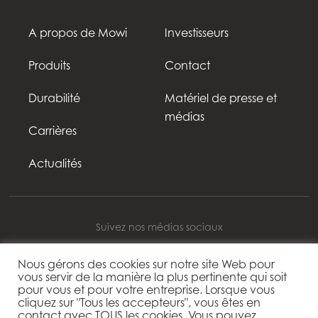
A propos de Mowi
Investisseurs
Produits
Contact
Durabilité
Matériel de presse et
médias
Carrières
Actualités
Suivez nos médias sociaux
Nous gérons des cookies sur notre site Web pour
vous servir de la manière la plus pertinente qui soit
pour vous et pour votre entreprise. Lorsque vous
Mowi Belgium
cliquez sur "Tous les accepteurs", vous êtes en
contact avec TOUS les cookies. Vous pouvez