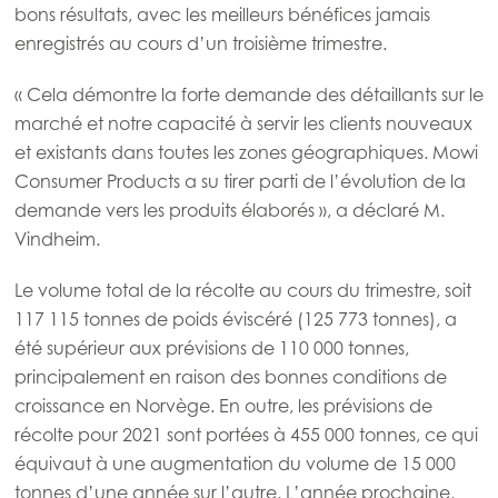
bons résultats, avec les meilleurs bénéfices jamais
enregistrés au cours d’un troisième trimestre.
Europe
Mowi Belgium (FR)
ACTIVE
« Cela démontre la forte demande des détaillants sur le
Mowi Belgium (NL)
marché et notre capacité à servir les clients nouveaux
et existants dans toutes les zones géographiques. Mowi
Mowi Czechia (CZ)
Consumer Products a su tirer parti de l’évolution de la
Mowi Czechia (EN)
demande vers les produits élaborés », a déclaré M.
Vindheim.
Mowi Faroe Islands
Le volume total de la récolte au cours du trimestre, soit
Mowi France
117 115 tonnes de poids éviscéré (125 773 tonnes), a
Mowi Germany
Poursuivre
été supérieur aux prévisions de 110 000 tonnes,
Mowi Ireland
principalement en raison des bonnes conditions de
croissance en Norvège. En outre, les prévisions de
Mowi Italy
récolte pour 2021 sont portées à 455 000 tonnes, ce qui
Mowi Netherlands
équivaut à une augmentation du volume de 15 000
tonnes d’une année sur l’autre. L’année prochaine,