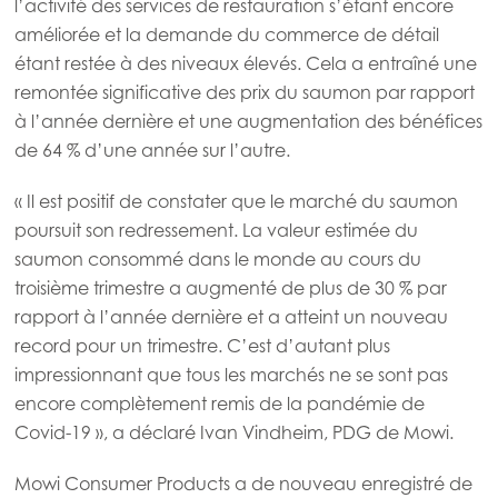
l’activité des services de restauration s’étant encore
améliorée et la demande du commerce de détail
étant restée à des niveaux élevés. Cela a entraîné une
remontée significative des prix du saumon par rapport
à l’année dernière et une augmentation des bénéfices
de 64 % d’une année sur l’autre.
« Il est positif de constater que le marché du saumon
poursuit son redressement. La valeur estimée du
Mowi Global
saumon consommé dans le monde au cours du
troisième trimestre a augmenté de plus de 30 % par
Asia
rapport à l’année dernière et a atteint un nouveau
Mowi China
record pour un trimestre. C’est d’autant plus
impressionnant que tous les marchés ne se sont pas
Mowi Japan
encore complètement remis de la pandémie de
Mowi Korea
Covid-19 », a déclaré Ivan Vindheim, PDG de Mowi.
Mowi Taiwan
Mowi Consumer Products a de nouveau enregistré de