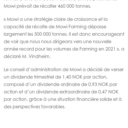
Mowi Norway
Mowi prévoit de récolter 460 000 tonnes.
Mowi Poland
« Mowi a une stratégie claire de croissance et la
Mowi Scotland
capacité de récolte de Mowi Farming dépasse
Mowi Spain
largement les 500 000 tonnes. Il est donc encourageant
de voir que nous nous dirigeons vers une nouvelle
Mowi Turkey
année record pour les volumes de Farming en 2021 », a
déclaré M. Vindheim.
Americas
Le conseil d’administration de Mowi a décidé de verser
Mowi Canada East
un dividende trimestriel de 1,40 NOK par action,
composé d’un dividende ordinaire de 0,93 NOK par
Mowi Canada West
action et d’un dividende extraordinaire de 0,47 NOK
Mowi Chile
par action, grâce à une situation financière solide et à
des perspectives favorables.
Mowi USA