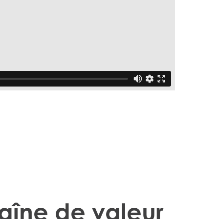
n
haîne de valeur