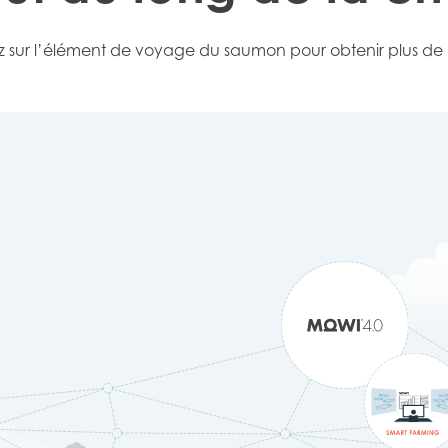
)
Mowi France
Mowi Norw
ACTIVE
z sur l’élément de voyage du saumon pour obtenir plus de d
)
Mowi Germany
Mowi Polan
Poursuivre
Z)
Mowi Ireland
Mowi Scotl
N)
Mowi Italy
Mowi Spain
s
Mowi Netherlands
Mowi Turkey
st
Mowi USA
Mowi Chile
st