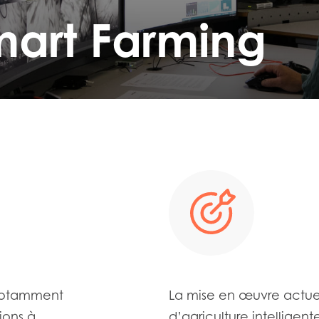
mart Farming
 notamment
La mise en œuvre actue
ions à
d’agriculture intelligent