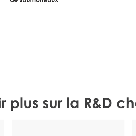
ique
 analyse comparative
ir plus sur la R&D c
 résolution
yse comparative du progrès génétique avec les