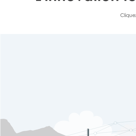
Mowi Belgium (FR
Clique
Mowi Belgium (NL
Mowi Czechia (C
Mowi Czechia (E
Mowi Faroe Island
Americas
Mowi Canada Ea
Mowi Canada We