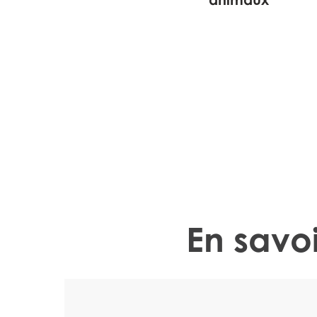
Élevage et génét
Sélection génomique, traçabilité et
En savo
optimiser la sélection génomique
l’utilisation de phénotypes à haute
la traçabilité complète et l’anal