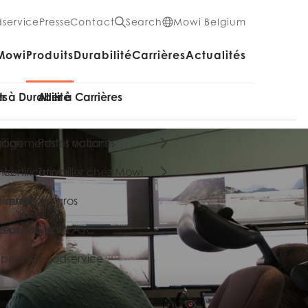
service
Presse
Contact
Search
Mowi Belgium
Mowi
Produits
Durabilité
Carrières
Actualités
ts
er à Durabilité
Aller à Carrières
ition
agements et actions
Postes vacants
nté
 certifications
Travailler chez Mowi
de marques
Ventes en gros
itiques
s produits
 plus-value
leau de bord ASC
 pour le Foodservice