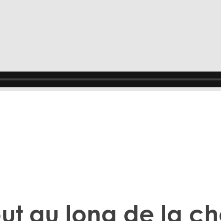
Mowi Taiwa
Mowi Korea
out au long de la c