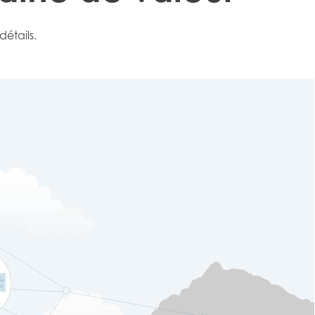
ay
étails.
d
and