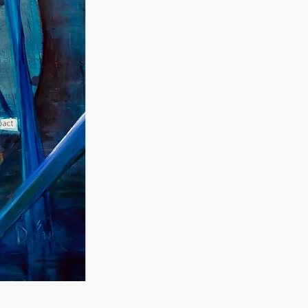
n
ay
d
and