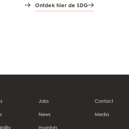
Ontdek hier de SDG
s
Jobs
Contact
s
News
Media
bility
Investors