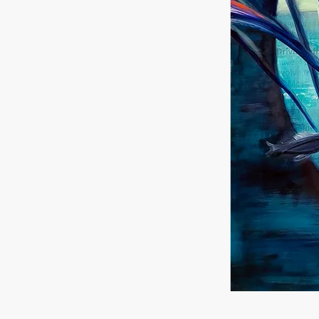
Mowi China
Mowi Japan
Europe
Mowi Belgium (FR
Mowi Belgium (NL
Mowi Czechia (C
Mowi Czechia (E
Mowi Faroe Island
Americas
Mowi Canada Ea
Mowi Canada We