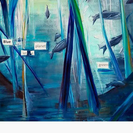
Mowi Taiwa
Mowi Korea
)
Mowi France
Mowi Norw
)
Mowi Germany
Mowi Polan
Continue
Z)
Mowi Ireland
Mowi Scotl
N)
Mowi Italy
Mowi Spain
s
Mowi Netherlands
Mowi Turkey
st
Mowi USA
Mowi Chile
st