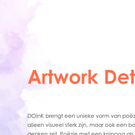
Artwork Det
DOinK brengt een unieke vorm van poëzi
alleen visueel sterk zijn, maar ook een 
denken zet. Poëzie met een knipoog als 