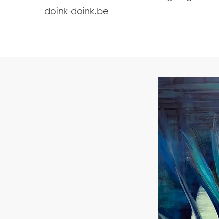
doink-doink.be
Mowi Global
Asia