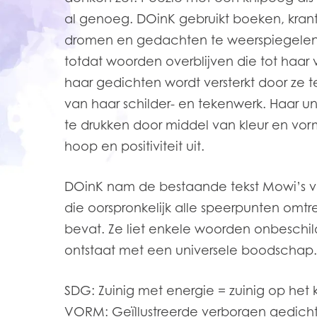
al genoeg. DOinK gebruikt boeken, krante
dromen en gedachten te weerspiegelen.
totdat woorden overblijven die tot haar
haar gedichten wordt versterkt door ze t
van haar schilder- en tekenwerk. Haar un
te drukken door middel van kleur en v
hoop en positiviteit uit.
DOinK nam de bestaande tekst Mowi’s v
die oorspronkelijk alle speerpunten om
bevat. Ze liet enkele woorden onbeschi
ontstaat met een universele boodschap.
SDG: Zuinig met energie = zuinig op het 
VORM: Geïllustreerde verborgen gedich