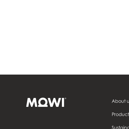
About u
Product
Sustaina