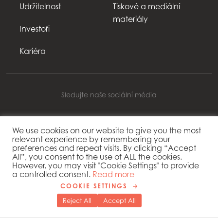
Udržitelnost
Tiskové a mediální
materiály
Investoři
Kariéra
Sledujte naše sociální média
We use cookies on our website to give you the most
relevant experience by remembering your
Mowi Czechia
preferences and repeat visits. By clicking “Accept
All”, you consent to the use of ALL the cookies.
However, you may visit "Cookie Settings" to provide
Autorská práva 2026 © Mowi
a controlled consent.
Read more
Nastavení souborů cookie
COOKIE SETTINGS
Zásady ochrany osobních údajů
Reject All
Accept All