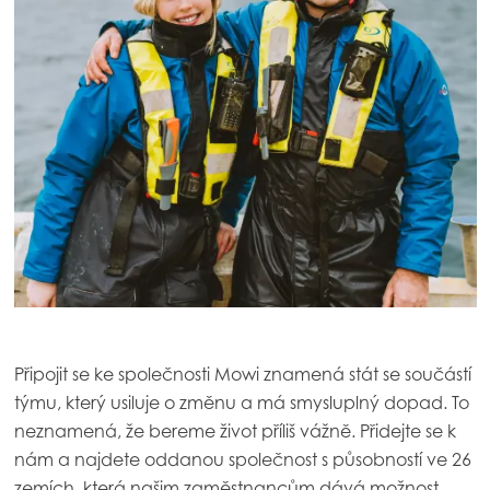
Mowi Poland
Mowi Scotland
Mowi Spain
Mowi Turkey
Americas
Mowi Canada East
Mowi Canada West
Mowi Chile
Mowi USA
Připojit se ke společnosti Mowi znamená stát se součástí
týmu, který usiluje o změnu a má smysluplný dopad. To
neznamená, že bereme život příliš vážně. Přidejte se k
nám a najdete oddanou společnost s působností ve 26
zemích, která našim zaměstnancům dává možnost