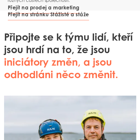
různých částech společnosti.
Europe
Přejít na prodej a marketing
Mowi Belgium (FR)
Přejít na stránku Stážisté a stáže
Mowi Belgium (NL)
Připojte se k týmu lidí, kteří
Mowi Czechia (CZ)
ACTIVE
jsou hrdí na to, že jsou
Mowi Czechia (EN)
Mowi Faroe Islands
iniciátory změn, a jsou
Mowi France
odhodláni něco změnit.
Mowi Germany
Pokračovat
Mowi Ireland
Mowi Italy
Mowi Netherlands
Mowi Norway