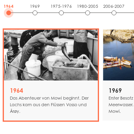
1964
1969
1975-1976
1980-2005
2006-2007
1964
1969
Das Abenteuer von Mowi beginnt. Der
Erster Besat
Lachs kam aus den Flüssen Vosso und
Meerwasser.
Årøy.
Mowi.