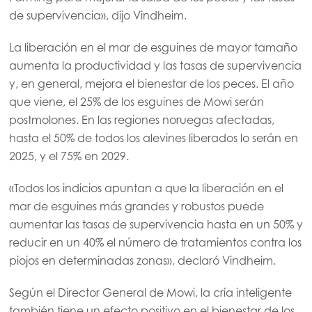
de supervivencia», dijo Vindheim.
Mowi Czechia (EN)
Mowi Faroe Islands
La liberación en el mar de esguines de mayor tamaño
aumenta la productividad y las tasas de supervivencia
Mowi France
y, en general, mejora el bienestar de los peces. El año
Mowi Germany
que viene, el 25% de los esguines de Mowi serán
Continúe en
postmolones. En las regiones noruegas afectadas,
Mowi Ireland
hasta el 50% de todos los alevines liberados lo serán en
Mowi Italy
2025, y el 75% en 2029.
Mowi Netherlands
«Todos los indicios apuntan a que la liberación en el
Mowi Norway
mar de esguines más grandes y robustos puede
aumentar las tasas de supervivencia hasta en un 50% y
Mowi Poland
reducir en un 40% el número de tratamientos contra los
Mowi Scotland
piojos en determinadas zonas», declaró Vindheim.
Mowi Spain
ACTIVE
Según el Director General de Mowi, la cría inteligente
Mowi Turkey
también tiene un efecto positivo en el bienestar de los