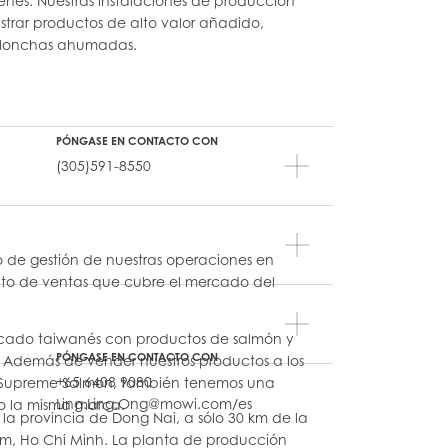
genes. Nuestras instalaciones de producción
trar productos de alto valor añadido,
a lonchas ahumadas.
PÓNGASE EN CONTACTO CON
(305)591-8550
 de gestión de nuestras operaciones en
to de ventas que cubre el mercado del
cado taiwanés con productos de salmón y
PÓNGASE EN CONTACTO CON
. Además de vender nuestros productos a los
+65 6408 9080
a Supreme Salmon, también tenemos una
Ling.Ling.Ong@mowi.com/es
jo la misma marca.
la provincia de Dong Nai, a sólo 30 km de la
, Ho Chi Minh. La planta de producción