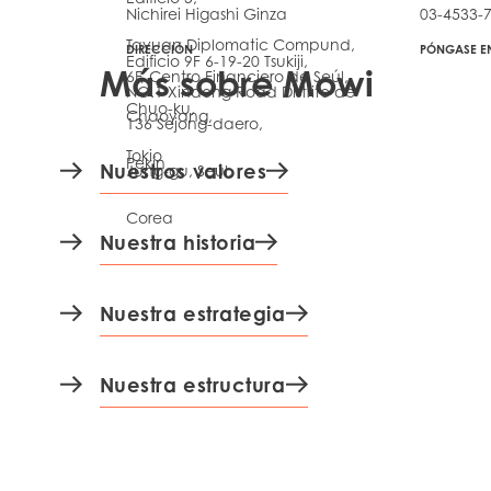
Nichirei Higashi Ginza
03-4533-7
Tayuan Diplomatic Compund,
DIRECCIÓN
PÓNGASE E
Edificio 9F 6-19-20 Tsukiji,
Más sobre Mowi
6F, Centro Financiero de Seúl,
NO.1 Xindong Road Distrito de
Chuo-ku,
Chaoyang,
136 Sejong-daero,
Tokio
Pekín
Nuestros valores
Jung-gu, Seúl,
Corea
Nuestra historia
Nuestra estrategia
Nuestra estructura