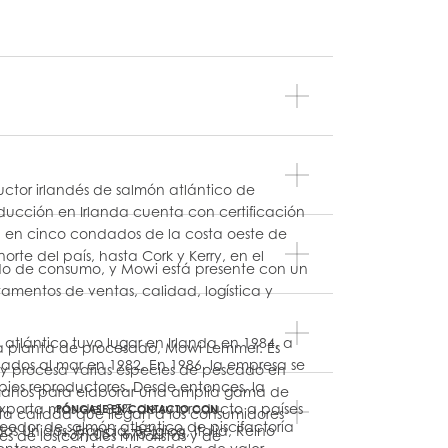
ctor irlandés de salmón atlántico de
oducción en Irlanda cuenta con certificación
a en cinco condados de la costa oeste de
orte del país, hasta Cork y Kerry, en el
do de consumo, y Mowi está presente con un
amentos de ventas, calidad, logística y
atlántico tuvo lugar en Irlanda en 1984, a
na planta de procesado, Mowi Lemmer. Es
ados al mar en 1982. En 1986, la empresa se
s y procesa varias especies de pescado en
opios reproductores. Desde entonces, la
tamaños para elaborar una amplia gama de
xporta más del 85% de su producto a países
PÓNGASE EN CONTACTO CON
a calidad que llegan a los consumidores
eedor de salmón atlántico de piscifactoría
 Unidos, Francia, Bélgica, Italia, Reino
(+39) 051 675 21 98
és de los canales minoristas y de