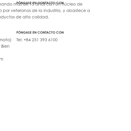
PÓNGASE EN CONTACTO CON
onando más de 15 años con un núcleo de
 por veteranos de la industria, y abastece a
oductos de alta calidad.
PÓNGASE EN CONTACTO CON
Amata)
Tel: +84 251 393 6100
 Bien
am