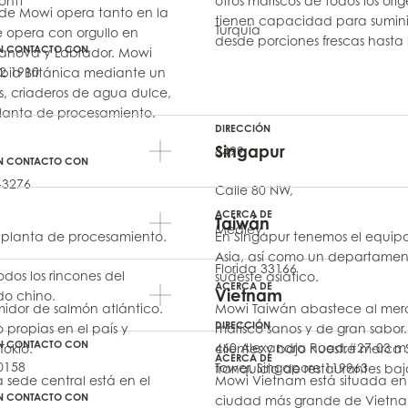
ontt
otros mariscos de todos los orí
de Mowi opera tanto en la
tienen capacidad para suminis
s
Mowi Netherlands
Mowi Turkey
Turquía
 opera con orgullo en
desde porciones frescas hast
N CONTACTO CON
rranova y Labrador. Mowi
2 1910
bia Británica mediante un
s, criaderos de agua dulce,
planta de procesamiento.
st
Mowi USA
DIRECCIÓN
Mowi Chile
Singapur
8499
st
N CONTACTO CON
-3276
Calle 80 NW,
ACERCA DE
Taiwán
Medley,
 planta de procesamiento.
En Singapur tenemos el equipo
Asia, así como un departamen
Florida 33166
os los rincones del
sudeste asiático.
ACERCA DE
Vietnam
do chino.
idor de salmón atlántico.
Mowi Taiwán abastece al mer
DIRECCIÓN
propias en el país y
marisco sanos y de gran sabor
N CONTACTO CON
460 Alexandra Road,#27-03 m
Tokio.
clientes y bajo nuestra marc
ACERCA DE
0158
Tower, Singapore 119963
franquicia de restaurantes ba
sede central está en el
Mowi Vietnam está situada en 
N CONTACTO CON
ciudad más grande de Vietnam