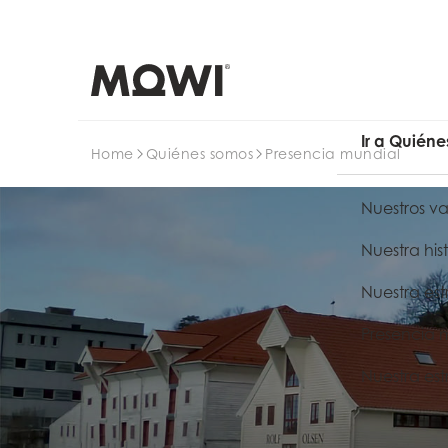
Buscar en
Ir a Quién
Home
Quiénes somos
Presencia mundial
Nuestros va
Nuestra hist
Nuestra est
Presencia 
Nuestra est