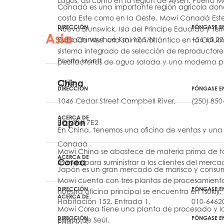
Lagos, así como en la región de Aysén. Puerto M
Canadá es una importante región agrícola don
Mowi Faroe Island
costa Este como en la Oeste. Mowi Canadá Este
DIRECCIÓN
PÓNGASE E
Nuevo Brunswick, Isla del Príncipe Eduardo y Te
Asia
Ruta Chinquihue Km. 12 S/N
+56 65 22
Canada West cría salmón atlántico en la Colum
sistema integrado de selección de reproductore
Americas
Puerto Montt
piscifactorías de agua salada y una moderna 
Mowi Canada Ea
China
Chile
Mowi Canada We
DIRECCIÓN
PÓNGASE E
1046 Cedar Street Campbell River,
(250) 850
ACERCA DE
Japón
BC V9W 7E2
En China, tenemos una oficina de ventas y una
Canadá
Mowi China se abastece de materia prima de tod
ACERCA DE
Corea
mundo para suministrar a los clientes del merca
Japón es un gran mercado de marisco y consum
Mowi cuenta con tres plantas de procesamiento 
DIRECCIÓN
PÓNGASE E
nuestra oficina principal se encuentra en Tsukiji, 
ACERCA DE
Habitación 152. Entrada 1,
010-6462
Mowi Corea tiene una planta de procesado y la 
DIRECCIÓN
PÓNGASE E
centro de Seúl.
Edificio 5,