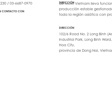
DIRECCIÓN
230 / 03-6687-0970
de Mowi Vietnam lleva funci
producción estable gestionado
N CONTACTO CON
toda la región asiática con pr
DIRECCIÓN
102/6 Road No. 2 Long Binh (
Industrial Park, Long Binh Ward,
Hoa City,
provincia de Dong Nai, Vietn