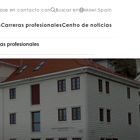
ase en contacto con
Buscar en
Mowi Spain
s
Carreras profesionales
Centro de noticias
ras profesionales
y Report FY2025
ugar de trabajo