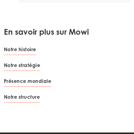
Mowi Italy
Mowi Netherlands
Mowi Norway
En savoir plus sur Mowi
Mowi Poland
Mowi Scotland
Notre histoire
Mowi Spain
Notre stratégie
Mowi Turkey
Présence mondiale
Americas
Notre structure
Mowi Canada East
Mowi Canada West
Mowi Chile