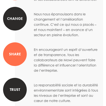
Mowi Korea
Mowi Taiwan
Nous nous épanouissons dans le
CHANGE
changement et l’amélioration
continue. C’est ce qui nous a placés –
Europe
et nous maintient – en avance d’un
Mowi Belgium (FR)
secteur en pleine évolution.
Mowi Belgium (NL)
En encourageant un esprit d’ouverture
Mowi Czechia (CZ)
SHARE
et de transparence, tous les
collaborateurs de Mowi peuvent faire
Mowi Czechia (EN)
la différence et influencer l’orientation
de l’entreprise.
Mowi Faroe Islands
Mowi France
ACTIVE
La responsabilité sociale et la durabilité
Mowi Germany
TRUST
environnementale sont intégrées à tous
Continue
les niveaux de l’entreprise et sont au
Mowi Ireland
cœur de notre culture.