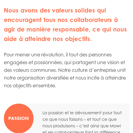
Nous avons des valeurs solides qui
encouragent tous nos collaborateurs à
agir de manière responsable, ce qui nous
aide à atteindre nos objectifs.
Pour mener une révolution, il faut des personnes
engagées et passionnées, qui partagent une vision et
des valeurs communes. Notre culture d’entreprise unit
notre organisation diversifiée et nous incite à atteindre
Mowi Global
nos objectifs ensemble.
Asia
Mowi China
La passion et le dévouement pour tout
PASSION
ce que nous faisons – et tout ce que
Mowi Japan
nous produisons – c’est ainsi que Mowi
et ses collaborateurs font la différence.