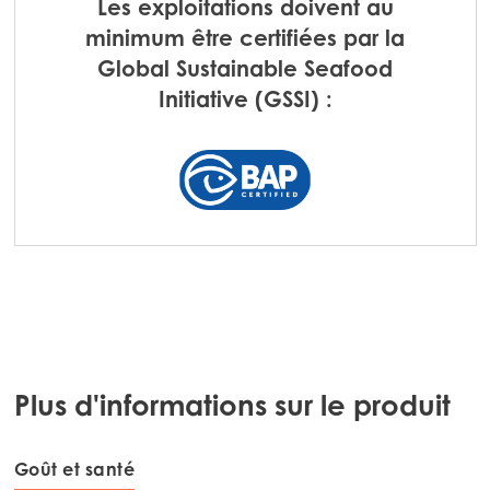
Les exploitations doivent au
Mowi Italy
minimum être certifiées par la
Mowi Netherlands
Global Sustainable Seafood
Initiative (GSSI) :
Mowi Norway
Mowi Poland
Mowi Scotland
Mowi Spain
Mowi Turkey
Americas
Mowi Canada East
Plus d'informations sur le produit
Mowi Canada West
Mowi Chile
Goût et santé