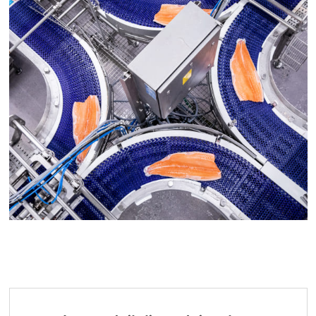
Mowi Korea
Mowi Taiwan
Europe
Mowi Belgium (FR)
Mowi Belgium (NL)
Mowi Czechia (CZ)
Mowi Czechia (EN)
Mowi Faroe Islands
Mowi France
ACTIVE
Mowi Germany
Continue
Mowi Ireland