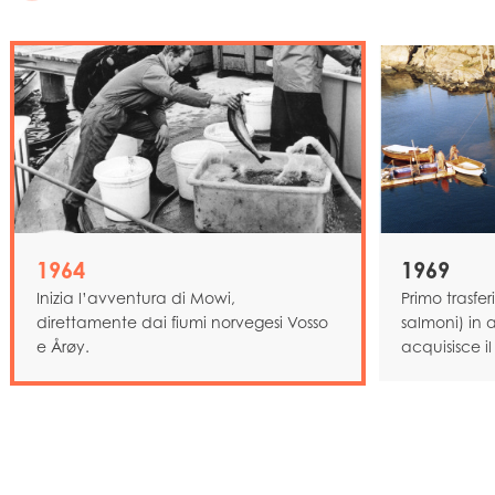
1964
1969
Inizia l’avventura di Mowi,
Primo trasfe
direttamente dai fiumi norvegesi Vosso
salmoni) in
e Årøy.
acquisisce i