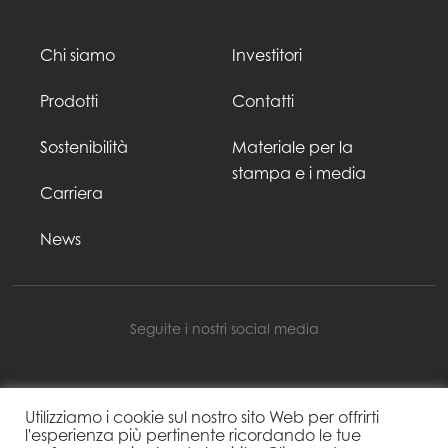
Chi siamo
Investitori
Prodotti
Contatti
Sostenibilità
Materiale per la
stampa e i media
Carriera
News
Seguite i nostri social media
Utilizziamo i cookie sul nostro sito Web per offrirti
Mowi Italy
l'esperienza più pertinente ricordando le tue