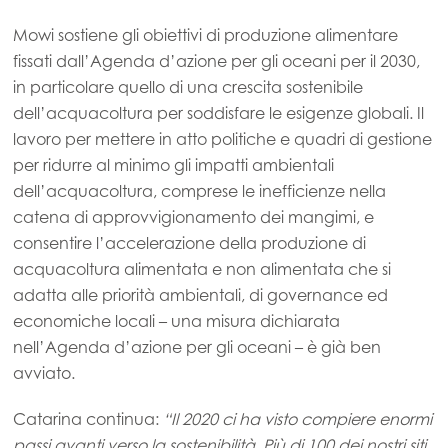
Mowi Taiwan
Mowi sostiene gli obiettivi di produzione alimentare
fissati dall’Agenda d’azione per gli oceani per il 2030,
Europe
in particolare quello di una crescita sostenibile
Mowi Belgium (FR)
dell’acquacoltura per soddisfare le esigenze globali. Il
lavoro per mettere in atto politiche e quadri di gestione
Mowi Belgium (NL)
per ridurre al minimo gli impatti ambientali
Mowi Czechia (CZ)
dell’acquacoltura, comprese le inefficienze nella
catena di approvvigionamento dei mangimi, e
Mowi Czechia (EN)
consentire l’accelerazione della produzione di
Mowi Faroe Islands
acquacoltura alimentata e non alimentata che si
adatta alle priorità ambientali, di governance ed
Mowi France
economiche locali – una misura dichiarata
Mowi Germany
nell’Agenda d’azione per gli oceani – è già ben
Continua
avviato.
Mowi Ireland
Mowi Italy
ACTIVE
Catarina continua:
“Il 2020 ci ha visto compiere enormi
passi avanti verso la sostenibilità. Più di 100 dei nostri siti