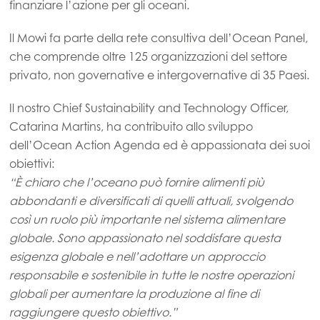
finanziare l’azione per gli oceani.
Il Mowi fa parte della rete consultiva dell’Ocean Panel,
che comprende oltre 125 organizzazioni del settore
privato, non governative e intergovernative di 35 Paesi.
Il nostro Chief Sustainability and Technology Officer,
Catarina Martins, ha contribuito allo sviluppo
dell’Ocean Action Agenda ed è appassionata dei suoi
obiettivi:
Mowi Global
“È chiaro che l’oceano può fornire alimenti più
abbondanti e diversificati di quelli attuali, svolgendo
così un ruolo più importante nel sistema alimentare
Asia
globale. Sono appassionato nel soddisfare questa
Mowi China
esigenza globale e nell’adottare un approccio
Mowi Japan
responsabile e sostenibile in tutte le nostre operazioni
globali per aumentare la produzione al fine di
Mowi Korea
raggiungere questo obiettivo.”