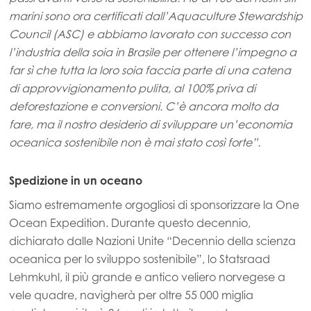
Mowi Netherlands
marini sono ora certificati dall’Aquaculture Stewardship
Mowi Norway
Council (ASC) e abbiamo lavorato con successo con
l’industria della soia in Brasile per ottenere l’impegno a
Mowi Poland
far sì che tutta la loro soia faccia parte di una catena
Mowi Scotland
di approvvigionamento pulita, al 100% priva di
deforestazione e conversioni. C’è ancora molto da
Mowi Spain
fare, ma il nostro desiderio di sviluppare un’economia
Mowi Turkey
oceanica sostenibile non è mai stato così forte”.
Spedizione in un oceano
Americas
Siamo estremamente orgogliosi di sponsorizzare la One
Mowi Canada East
Ocean Expedition. Durante questo decennio,
Mowi Canada West
dichiarato dalle Nazioni Unite “Decennio della scienza
oceanica per lo sviluppo sostenibile”, lo Statsraad
Mowi Chile
Lehmkuhl, il più grande e antico veliero norvegese a
Mowi USA
vele quadre, navigherà per oltre 55 000 miglia