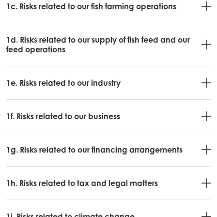
1c. Risks related to our fish farming operations
Mowi Canada East
Mowi Canada West
1d. Risks related to our supply of fish feed and our
Mowi Chile
feed operations
Mowi USA
1e. Risks related to our industry
1f. Risks related to our business
1g. Risks related to our financing arrangements
1h. Risks related to tax and legal matters
1i. Risks related to climate change