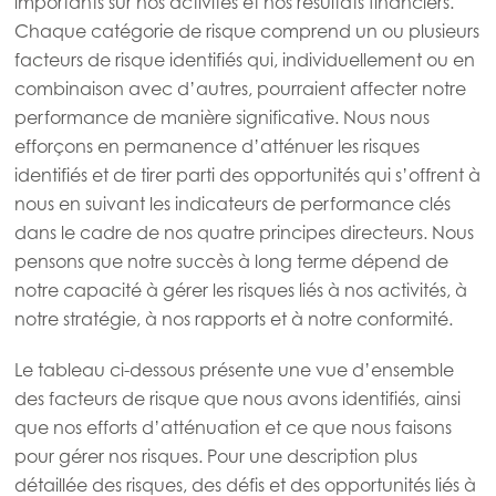
importants sur nos activités et nos résultats financiers.
Chaque catégorie de risque comprend un ou plusieurs
Asia
facteurs de risque identifiés qui, individuellement ou en
Mowi China
combinaison avec d’autres, pourraient affecter notre
Mowi Japan
performance de manière significative. Nous nous
efforçons en permanence d’atténuer les risques
Mowi Korea
identifiés et de tirer parti des opportunités qui s’offrent à
Mowi Taiwan
nous en suivant les indicateurs de performance clés
dans le cadre de nos quatre principes directeurs. Nous
pensons que notre succès à long terme dépend de
Europe
notre capacité à gérer les risques liés à nos activités, à
Mowi Belgium (FR)
ACTIVE
notre stratégie, à nos rapports et à notre conformité.
Mowi Belgium (NL)
Le tableau ci-dessous présente une vue d’ensemble
Mowi Czechia (CZ)
des facteurs de risque que nous avons identifiés, ainsi
que nos efforts d’atténuation et ce que nous faisons
Mowi Czechia (EN)
pour gérer nos risques. Pour une description plus
Mowi Faroe Islands
détaillée des risques, des défis et des opportunités liés à