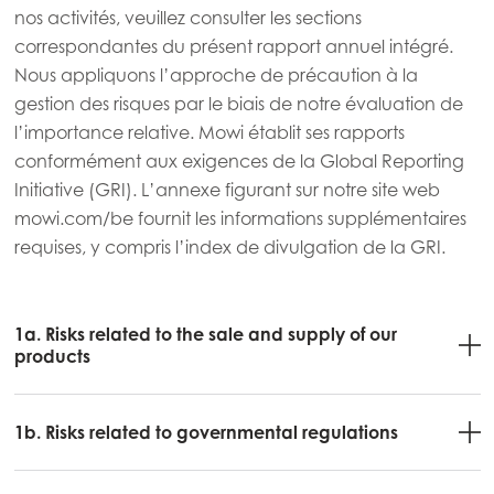
nos activités, veuillez consulter les sections
Mowi France
correspondantes du présent rapport annuel intégré.
Mowi Germany
Nous appliquons l’approche de précaution à la
Poursuivre
gestion des risques par le biais de notre évaluation de
Mowi Ireland
l’importance relative. Mowi établit ses rapports
Mowi Italy
conformément aux exigences de la Global Reporting
Initiative (GRI). L’annexe figurant sur notre site web
Mowi Netherlands
mowi.com/be fournit les informations supplémentaires
Mowi Norway
requises, y compris l’index de divulgation de la GRI.
Mowi Poland
Mowi Scotland
1a. Risks related to the sale and supply of our
products
Mowi Spain
Mowi Turkey
1b. Risks related to governmental regulations
Americas