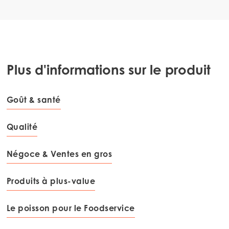
Mowi Poland
Mowi Scotland
Mowi Spain
Mowi Turkey
Plus d'informations sur le produit
Goût & santé
Americas
Mowi Canada East
Qualité
Mowi Canada West
Mowi Chile
Négoce & Ventes en gros
Mowi USA
Produits à plus-value
Le poisson pour le Foodservice