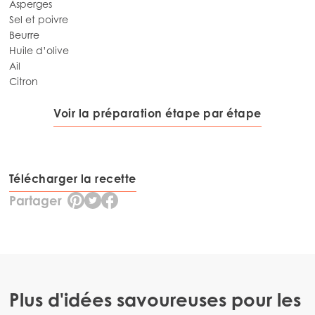
Asperges
Sel et poivre
Beurre
Huile d’olive
Ail
Citron
Voir la préparation étape par étape
Mowi Global
Asia
Télécharger la recette
Mowi China
Partager
Mowi Japan
Mowi Korea
Mowi Taiwan
Plus d'idées savoureuses pour les