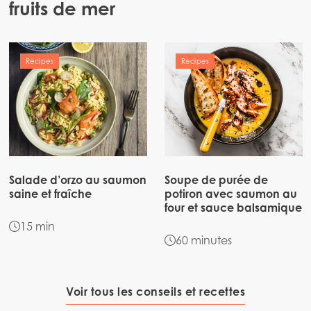
fruits de mer
Europe
Mowi Belgium (FR)
ACTIVE
Mowi Belgium (NL)
Recipes
Recipes
Mowi Czechia (CZ)
Mowi Czechia (EN)
Mowi Faroe Islands
Mowi France
Salade d’orzo au saumon
Soupe de purée de
Mowi Germany
Poursuivre
saine et fraîche
potiron avec saumon au
Mowi Ireland
four et sauce balsamique
15 min
Mowi Italy
60 minutes
Mowi Netherlands
Mowi Norway
Voir tous les conseils et recettes