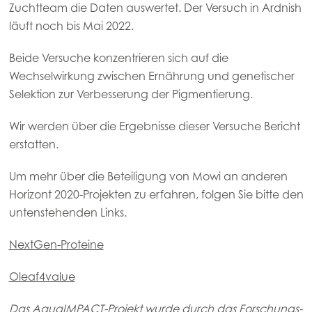
Zuchtteam die Daten auswertet. Der Versuch in Ardnish
Mowi Poland
läuft noch bis Mai 2022.
Mowi Scotland
Beide Versuche konzentrieren sich auf die
Wechselwirkung zwischen Ernährung und genetischer
Mowi Spain
Selektion zur Verbesserung der Pigmentierung.
Mowi Turkey
Wir werden über die Ergebnisse dieser Versuche Bericht
erstatten.
Americas
Um mehr über die Beteiligung von Mowi an anderen
Mowi Canada East
Horizont 2020-Projekten zu erfahren, folgen Sie bitte den
Mowi Canada West
untenstehenden Links.
Mowi Chile
NextGen-Proteine
Mowi USA
Oleaf4value
Das AquaIMPACT-Projekt wurde durch das Forschungs-