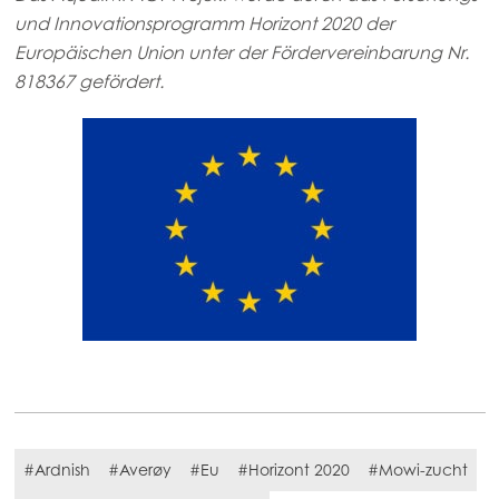
und Innovationsprogramm Horizont 2020 der
Europäischen Union unter der Fördervereinbarung Nr.
818367 gefördert.
#Ardnish
#Averøy
#Eu
#Horizont 2020
#Mowi-zucht