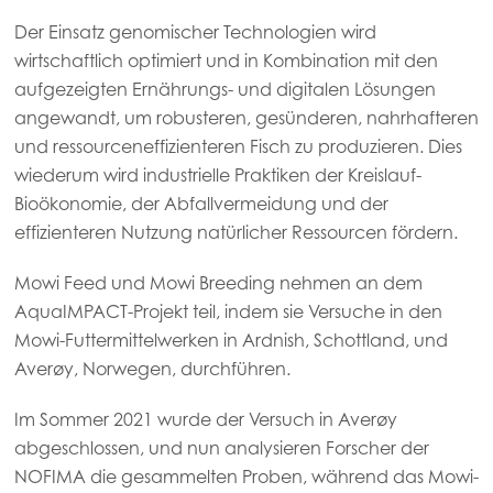
Der Einsatz genomischer Technologien wird
Europe
wirtschaftlich optimiert und in Kombination mit den
Mowi Belgium (FR)
aufgezeigten Ernährungs- und digitalen Lösungen
Mowi Belgium (NL)
angewandt, um robusteren, gesünderen, nahrhafteren
und ressourceneffizienteren Fisch zu produzieren. Dies
Mowi Czechia (CZ)
wiederum wird industrielle Praktiken der Kreislauf-
Mowi Czechia (EN)
Bioökonomie, der Abfallvermeidung und der
effizienteren Nutzung natürlicher Ressourcen fördern.
Mowi Faroe Islands
Mowi France
Mowi Feed und Mowi Breeding nehmen an dem
AquaIMPACT-Projekt teil, indem sie Versuche in den
Mowi Germany
ACTIVE
Mowi-Futtermittelwerken in Ardnish, Schottland, und
Weiter
Mowi Ireland
Averøy, Norwegen, durchführen.
Mowi Italy
Im Sommer 2021 wurde der Versuch in Averøy
abgeschlossen, und nun analysieren Forscher der
Mowi Netherlands
NOFIMA die gesammelten Proben, während das Mowi-
Mowi Norway