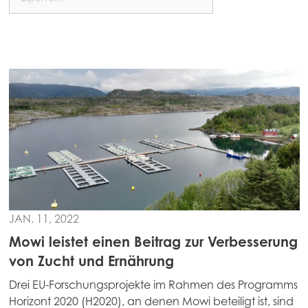
Asia
Mowi China
Mowi Japan
Mowi Korea
Mowi Taiwan
Europe
Mowi Belgium (FR)
Mowi Belgium (NL)
JAN. 11, 2022
Mowi Czechia (CZ)
Mowi leistet einen Beitrag zur Verbesserung
Mowi Czechia (EN)
von Zucht und Ernährung
Mowi Faroe Islands
Drei EU-Forschungsprojekte im Rahmen des Programms
Mowi France
Horizont 2020 (H2020), an denen Mowi beteiligt ist, sind