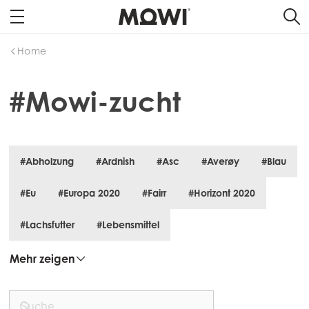
Home
#Mowi-zucht
#Abholzung
#Ardnish
#Asc
#Averøy
#Blau
#Eu
#Europa 2020
#Fairr
#Horizont 2020
#Lachsfutter
#Lebensmittel
Mehr zeigen
Mowi Global