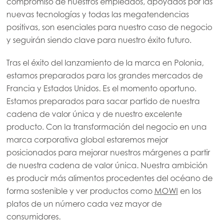
compromiso de nuestros empleados, apoyados por las
Mowi China
nuevas tecnologías y todas las megatendencias
Mowi Japan
positivas, son esenciales para nuestro caso de negocio
y seguirán siendo clave para nuestro éxito futuro.
Mowi Korea
Mowi Taiwan
Tras el éxito del lanzamiento de la marca en Polonia,
estamos preparados para los grandes mercados de
Francia y Estados Unidos. Es el momento oportuno.
Estamos preparados para sacar partido de nuestra
Europe
cadena de valor única y de nuestro excelente
Mowi Belgium (FR)
producto. Con la transformación del negocio en una
Mowi Belgium (NL)
marca corporativa global estaremos mejor
Mowi Czechia (CZ)
posicionados para mejorar nuestros márgenes a partir
de nuestra cadena de valor única. Nuestra ambición
Mowi Czechia (EN)
es producir más alimentos procedentes del océano de
Mowi Faroe Islands
forma sostenible y ver productos como
MOWI
en los
platos de un número cada vez mayor de
Mowi France
consumidores.