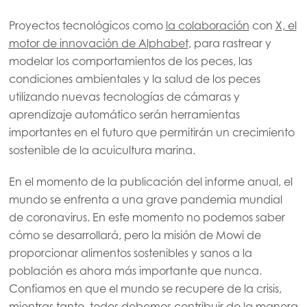
Mowi Germany
Proyectos tecnológicos como
la colaboración
con
X, el
Continúe en
Mowi Ireland
motor de innovación de Alphabet
, para rastrear y
Mowi Italy
modelar los comportamientos de los peces, las
condiciones ambientales y la salud de los peces
Mowi Netherlands
utilizando nuevas tecnologías de cámaras y
Mowi Norway
aprendizaje automático serán herramientas
importantes en el futuro que permitirán un crecimiento
Mowi Poland
sostenible de la acuicultura marina.
Mowi Scotland
En el momento de la publicación del informe anual, el
Mowi Spain
ACTIVE
mundo se enfrenta a una grave pandemia mundial
Mowi Turkey
de coronavirus. En este momento no podemos saber
cómo se desarrollará, pero la misión de Mowi de
proporcionar alimentos sostenibles y sanos a la
población es ahora más importante que nunca.
Americas
Confiamos en que el mundo se recupere de la crisis,
Mowi Canada East
mientras tanto, todos debemos contribuir de la manera