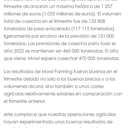
trimestre alcanzaron un máximo histórico de 1 257
millones de euros (1 035 millones de euros). El volumen
total de cosecha en el trimestre fue de 133 808
Mowi Global
toneladas de peso eviscerado (117 115 toneladas),
ligeramente por encima de la previsión de 131 000
Asia
toneladas. Las previsiones de cosecha para todo el
Mowi China
año 2022 se mantienen en 460 000 toneladas. El año
que viene, Mowi espera cosechar 470 000 toneladas.
Mowi Japan
Mowi Korea
Los resultados de Mowi Farming fueron buenos en el
trimestre debido no solo a los buenos precios y a los
Mowi Taiwan
volúmenes récord, sino también a unos costes
agrícolas relativamente estables en comparación con
el trimestre anterior.
Europe
Mowi Belgium (FR)
«Me complace que nuestras operaciones agrícolas
hayan experimentado unos buenos resultados de
Mowi Belgium (NL)