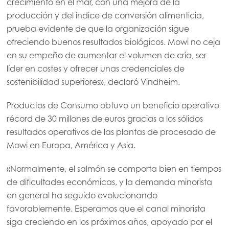
crecimiento en el mar, con una mejora de la
Mowi Czechia (CZ)
producción y del índice de conversión alimenticia,
prueba evidente de que la organización sigue
Mowi Czechia (EN)
ofreciendo buenos resultados biológicos. Mowi no ceja
Mowi Faroe Islands
en su empeño de aumentar el volumen de cría, ser
líder en costes y ofrecer unas credenciales de
Mowi France
sostenibilidad superiores», declaró Vindheim.
Mowi Germany
Continúe en
Productos de Consumo obtuvo un beneficio operativo
Mowi Ireland
récord de 30 millones de euros gracias a los sólidos
Mowi Italy
resultados operativos de las plantas de procesado de
Mowi en Europa, América y Asia.
Mowi Netherlands
Mowi Norway
«Normalmente, el salmón se comporta bien en tiempos
de dificultades económicas, y la demanda minorista
Mowi Poland
en general ha seguido evolucionando
Mowi Scotland
favorablemente. Esperamos que el canal minorista
siga creciendo en los próximos años, apoyado por el
Mowi Spain
ACTIVE