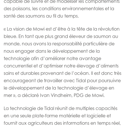
capable de suivre et de modéliser les comportements
des poissons, les conditions environnementales et la
santé des saumons au fil du temps.
« La vision de Mowi est d’être à la tête de la révolution
bleue. En tant que plus grand éleveur de saumon au
monde, nous avons la responsabilité particulière de
nous engager dans le développement de la
technologie afin d’améliorer notre avantage
concurrentiel et d’optimiser notre élevage d’aliments
Mowi Global
sains et durables provenant de l’océan. Il est donc très
encourageant de travailler avec Tidal pour poursuivre
le développement de la technologie d’élevage en
Asia
mer », a déclaré Ivan Vindheim, PDG de Mowi.
Mowi China
Mowi Japan
La technologie de Tidal réunit de multiples capacités
en une seule plate-forme matérielle et logicielle et
Mowi Korea
fournit aux agriculteurs des informations en temps réel,