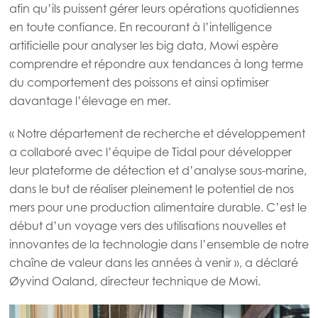
Mowi Taiwan
afin qu’ils puissent gérer leurs opérations quotidiennes
en toute confiance. En recourant à l’intelligence
artificielle pour analyser les big data, Mowi espère
comprendre et répondre aux tendances à long terme
Europe
Mowi Belgium (FR)
du comportement des poissons et ainsi optimiser
davantage l’élevage en mer.
Mowi Belgium (NL)
« Notre département de recherche et développement
Mowi Czechia (CZ)
a collaboré avec l’équipe de Tidal pour développer
Mowi Czechia (EN)
leur plateforme de détection et d’analyse sous-marine,
Mowi Faroe Islands
dans le but de réaliser pleinement le potentiel de nos
mers pour une production alimentaire durable. C’est le
Mowi France
ACTIVE
début d’un voyage vers des utilisations nouvelles et
Mowi Germany
innovantes de la technologie dans l’ensemble de notre
Continue
chaîne de valeur dans les années à venir », a déclaré
Mowi Ireland
Øyvind Oaland, directeur technique de Mowi.
Mowi Italy