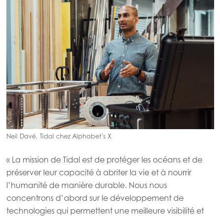
Mowi Netherlands
Mowi Norway
Mowi Poland
Mowi Scotland
Mowi Spain
Mowi Turkey
Neil Davé, Tidal chez Alphabet’s X
Americas
Mowi Canada East
« La mission de Tidal est de protéger les océans et de
Mowi Canada West
préserver leur capacité à abriter la vie et à nourrir
l’humanité de manière durable. Nous nous
Mowi Chile
concentrons d’abord sur le développement de
Mowi USA
technologies qui permettent une meilleure visibilité et