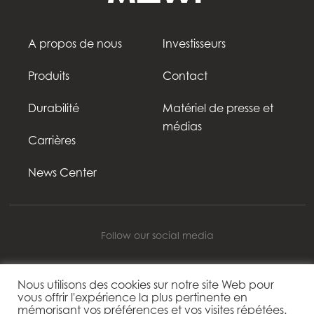
A propos de nous
Investisseurs
Produits
Contact
Durabilité
Matériel de presse et
médias
Carrières
News Center
Follow our social media
Nous utilisons des cookies sur notre site Web pour
vous offrir l'expérience la plus pertinente en
Mowi France
mémorisant vos préférences et vos visites répétées.