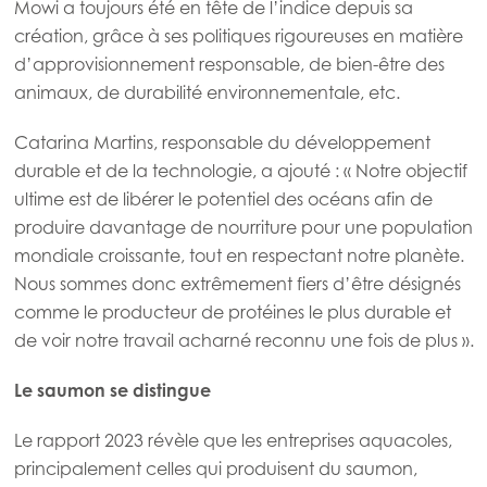
Mowi a toujours été en tête de l’indice depuis sa
création, grâce à ses politiques rigoureuses en matière
d’approvisionnement responsable, de bien-être des
animaux, de durabilité environnementale, etc.
Catarina Martins, responsable du développement
Mowi Global
durable et de la technologie, a ajouté : « Notre objectif
ultime est de libérer le potentiel des océans afin de
produire davantage de nourriture pour une population
Asia
mondiale croissante, tout en respectant notre planète.
Mowi China
Nous sommes donc extrêmement fiers d’être désignés
Mowi Japan
comme le producteur de protéines le plus durable et
de voir notre travail acharné reconnu une fois de plus ».
Mowi Korea
Mowi Taiwan
Le saumon se distingue
Le rapport 2023 révèle que les entreprises aquacoles,
principalement celles qui produisent du saumon,
Europe