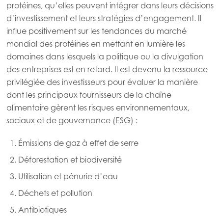
protéines, qu’elles peuvent intégrer dans leurs décisions
Mowi Scotland
d’investissement et leurs stratégies d’engagement. Il
Mowi Spain
influe positivement sur les tendances du marché
mondial des protéines en mettant en lumière les
Mowi Turkey
domaines dans lesquels la politique ou la divulgation
des entreprises est en retard. Il est devenu la ressource
privilégiée des investisseurs pour évaluer la manière
Americas
dont les principaux fournisseurs de la chaîne
Mowi Canada East
alimentaire gèrent les risques environnementaux,
Mowi Canada West
sociaux et de gouvernance (ESG) :
Mowi Chile
Émissions de gaz à effet de serre
Mowi USA
Déforestation et biodiversité
Utilisation et pénurie d’eau
Déchets et pollution
Antibiotiques