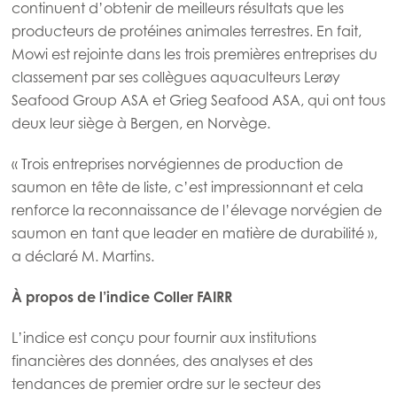
continuent d’obtenir de meilleurs résultats que les
Mowi Belgium (FR)
producteurs de protéines animales terrestres. En fait,
Mowi Belgium (NL)
Mowi est rejointe dans les trois premières entreprises du
Mowi Czechia (CZ)
classement par ses collègues aquaculteurs Lerøy
Seafood Group ASA et Grieg Seafood ASA, qui ont tous
Mowi Czechia (EN)
deux leur siège à Bergen, en Norvège.
Mowi Faroe Islands
« Trois entreprises norvégiennes de production de
Mowi France
ACTIVE
saumon en tête de liste, c’est impressionnant et cela
renforce la reconnaissance de l’élevage norvégien de
Mowi Germany
saumon en tant que leader en matière de durabilité »,
Continue
Mowi Ireland
a déclaré M. Martins.
Mowi Italy
À propos de l’indice Coller FAIRR
Mowi Netherlands
L’indice est conçu pour fournir aux institutions
Mowi Norway
financières des données, des analyses et des
Mowi Poland
tendances de premier ordre sur le secteur des