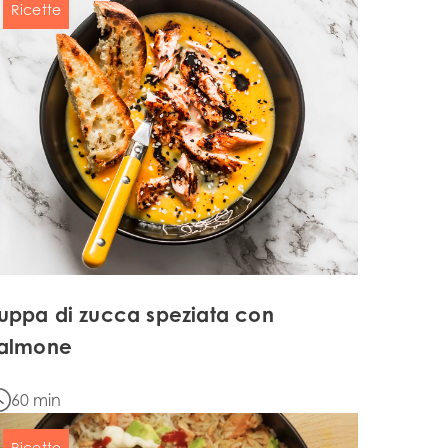
Ricette
uppa di zucca speziata con
almone
n
60 min
Ricette