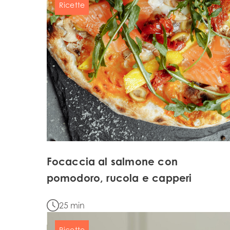
Ricette
Mowi Global
Focaccia al salmone con
pomodoro, rucola e capperi
Asia
Mowi China
25 min
Mowi Japan
Ricette