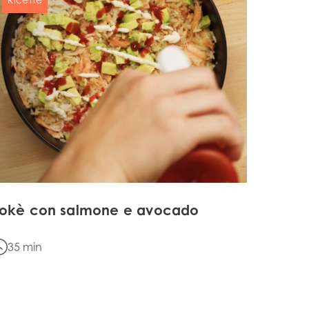
ay
d
and
okè con salmone e avocado
35 min