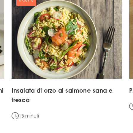
)
Mowi France
Mowi Norw
)
Mowi Germany
Mowi Polan
Continua
Z)
Mowi Ireland
Mowi Scotl
N)
Mowi Italy
Mowi Spain
ACTIVE
s
Mowi Netherlands
Mowi Turkey
hi
Insalata di orzo al salmone sana e
P
fresca
st
Mowi USA
Mowi Chile
st
15 minuti