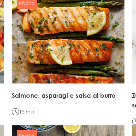
Ricette
Salmone, asparagi e salsa al burro
Z
s
15 min
Mowi Taiwa
Mowi Korea
Ricette