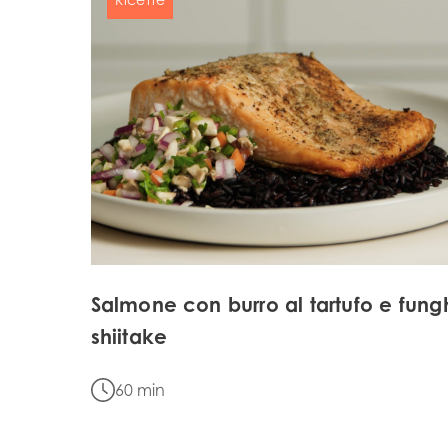
Europe
Mowi Belgium (FR
Mowi Belgium (NL
Mowi Czechia (C
Mowi Czechia (E
Mowi Faroe Island
Salmone con burro al tartufo e fung
Americas
shiitake
Mowi Canada Ea
Mowi Canada We
60 min