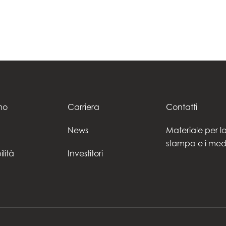
mo
Carriera
Contatti
News
Materiale per l
stampa e i med
ilità
Investitori