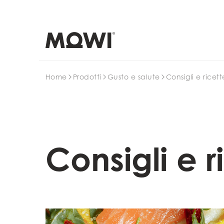
Search
Home
Prodotti
Gusto e salute
Consigli e ricet
Consigli e r