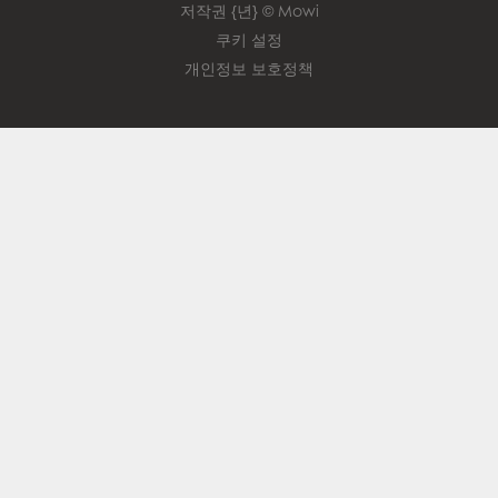
저작권 {년} © Mowi
쿠키 설정
개인정보 보호정책