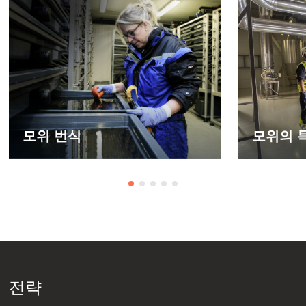
모위 번식
모위의 
전략