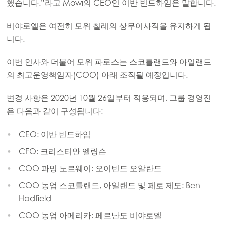
했습니다.”라고 Mowi의 CEO인 이반 빈드하임은 말합니다.
Mowi Korea
ACTIVE
Mowi Taiwan
비야로엘은 여전히 모위 칠레의 상무이사직을 유지하게 됩
니다.
이번 인사와 더불어 모위 파로스는 스코틀랜드와 아일랜드
Europe
의 최고운영책임자(COO) 아래 조직될 예정입니다.
Mowi Belgium (FR)
Mowi Belgium (NL)
변경 사항은 2020년 10월 26일부터 적용되며, 그룹 경영진
은 다음과 같이 구성됩니다:
Mowi Czechia (CZ)
Mowi Czechia (EN)
CEO: 이반 빈드하임
CFO: 크리스티안 엘링슨
Mowi Faroe Islands
COO 파밍 노르웨이: 오이빈드 오알란드
Mowi France
COO 농업 스코틀랜드, 아일랜드 및 페로 제도: Ben
Mowi Germany
Hadfield
계속하기
Mowi Ireland
COO 농업 아메리카: 페르난도 비야로엘