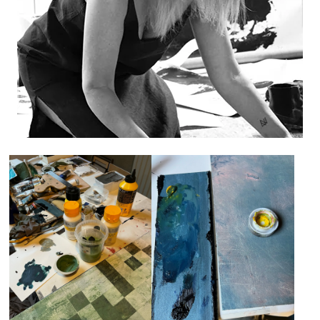
Mowi Italy
Mowi Netherlands
Mowi Norway
Mowi Poland
Mowi Scotland
Mowi Spain
Mowi Turkey
Americas
Mowi Canada East
Mowi Canada West
Mowi Chile