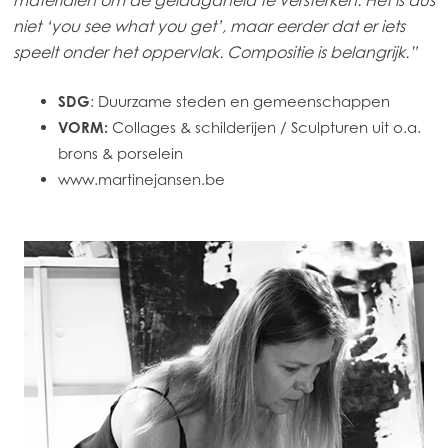
materialen om de gelaagdheid te versterken. Het is dus
niet ‘you see what you get’, maar eerder dat er iets
Mowi Korea
speelt onder het oppervlak. Compositie is belangrijk.”
Mowi Taiwan
SDG
: Duurzame steden en gemeenschappen
VORM:
Collages & schilderijen / Sculpturen uit o.a.
Europe
brons & porselein
Mowi Belgium (FR)
www.martinejansen.be
Mowi Belgium (NL)
ACTIVE
Mowi Czechia (CZ)
Mowi Czechia (EN)
Mowi Faroe Islands
Mowi France
Mowi Germany
Ga verder
Mowi Ireland