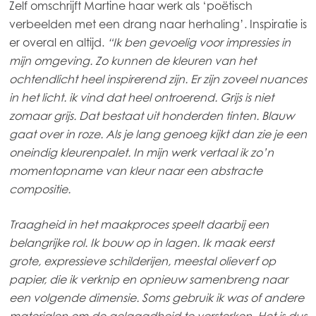
Zelf omschrijft Martine haar werk als ‘poëtisch
verbeelden met een drang naar herhaling’. Inspiratie is
er overal en altijd.
“Ik ben gevoelig voor impressies in
mijn omgeving. Zo kunnen de kleuren van het
ochtendlicht heel inspirerend zijn. Er zijn zoveel nuances
in het licht. ik vind dat heel ontroerend. Grijs is niet
zomaar grijs. Dat bestaat uit honderden tinten. Blauw
gaat over in roze. Als je lang genoeg kijkt dan zie je een
oneindig kleurenpalet. In mijn werk vertaal ik zo’n
momentopname van kleur naar een abstracte
compositie.
Mowi Global
Traagheid in het maakproces speelt daarbij een
belangrijke rol. Ik bouw op in lagen. Ik maak eerst
grote, expressieve schilderijen, meestal olieverf op
Asia
papier, die ik verknip en opnieuw samenbreng naar
Mowi China
een volgende dimensie. Soms gebruik ik was of andere
Mowi Japan