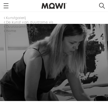
Kunstgalerij
De kunst van duurzame vis
Duurzaamheid
Home