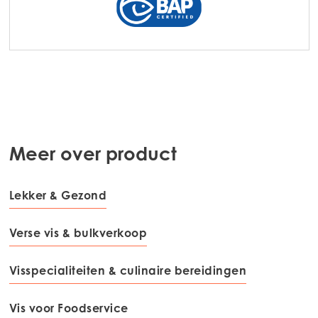
Mowi Scotland
Mowi Spain
Mowi Turkey
Americas
Mowi Canada East
Meer over product
Mowi Canada West
Lekker & Gezond
Mowi Chile
Mowi USA
Verse vis & bulkverkoop
Visspecialiteiten & culinaire bereidingen
Vis voor Foodservice