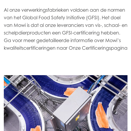
Al onze verwerkingsfabrieken voldoen aan de normen
van het Global Food Safety Initiative (GFSI). Het doel
van Mowi is dat al onze leveranciers van vis-, schaal- en
schelpdierproducten een GFSI-certificering hebben.
Ga voor meer gedetailleerde informatie over Mowi’s
Mowi Global
kwaliteitscertificeringen naar
Onze Certificeringspagina
Asia
Mowi China
Mowi Japan
Mowi Korea
Mowi Taiwan
Europe