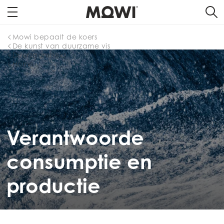
Mowi bepaalt de koers
De kunst van duurzame vis
Duurzaamheid
Home
Verantwoorde
consumptie en
productie