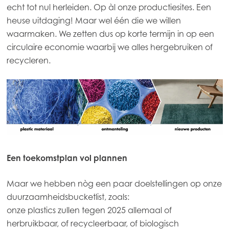
echt tot nul herleiden. Op àl onze productiesites. Een
Mowi Italy
heuse uitdaging! Maar wel één die we willen
Mowi Netherlands
waarmaken. We zetten dus op korte termijn in op een
circulaire economie waarbij we alles hergebruiken of
Mowi Norway
recycleren.
Mowi Poland
Mowi Scotland
Mowi Spain
Mowi Turkey
Een toekomstplan vol plannen
Americas
Mowi Canada East
Maar we hebben nòg een paar doelstellingen op onze
duurzaamheidsbucketlist, zoals:
Mowi Canada West
onze plastics zullen tegen 2025 allemaal of
Mowi Chile
herbruikbaar, of recycleerbaar, of biologisch