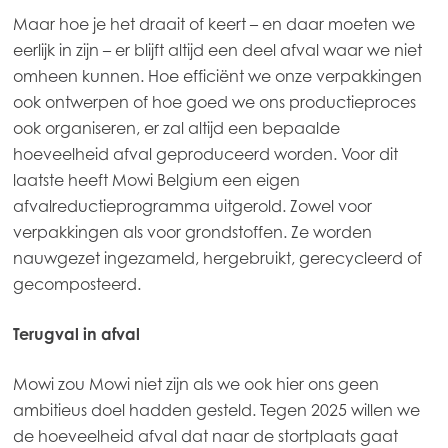
Mowi Korea
Maar hoe je het draait of keert – en daar moeten we
eerlijk in zijn – er blijft altijd een deel afval waar we niet
Mowi Taiwan
omheen kunnen. Hoe efficiënt we onze verpakkingen
ook ontwerpen of hoe goed we ons productieproces
ook organiseren, er zal altijd een bepaalde
Europe
hoeveelheid afval geproduceerd worden. Voor dit
Mowi Belgium (FR)
laatste heeft Mowi Belgium een eigen
Mowi Belgium (NL)
ACTIVE
afvalreductieprogramma uitgerold. Zowel voor
verpakkingen als voor grondstoffen. Ze worden
Mowi Czechia (CZ)
nauwgezet ingezameld, hergebruikt, gerecycleerd of
Mowi Czechia (EN)
gecomposteerd.
Mowi Faroe Islands
Terugval in afval
Mowi France
Mowi zou Mowi niet zijn als we ook hier ons geen
Mowi Germany
ambitieus doel hadden gesteld. Tegen 2025 willen we
Ga verder
Mowi Ireland
de hoeveelheid afval dat naar de stortplaats gaat