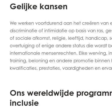
Gelijke kansen
We werken voortdurend aan het creëren van een
discriminatie of intimidatie op basis van ras, ge
of sociale afkomst, religie, leeftijd, handicap,
overtuiging of enige andere status die wordt
internationale mensenrechten. Elke werving, i
training, beloning en andere promotie binnen 
kwalificaties, prestaties, vaardigheden en erva
Mowi Taiwa
Mowi Korea
Ons wereldwijde programma
inclusie
)
Mowi France
Mowi Norw