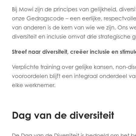
)
Mowi Germany
Mowi Polan
ACTIVE
Bij Mowi zijn de principes van gelijkheid, divers
Ga verder
Z)
Mowi Ireland
Mowi Scotl
onze Gedragscode – een eerlijke, respectvoll
van anderen is de kern van wie we zijn. Ons 
N)
Mowi Italy
Mowi Spain
diversiteit en inclusie omvat drie strategische
s
Mowi Netherlands
Mowi Turkey
Streef naar diversiteit, creëer inclusie en stim
Verplichte training over gelijke kansen, non-dis
st
Mowi USA
vooroordelen blijft een integraal onderdeel 
Mowi Chile
st
elke werknemer.
Dag van de diversiteit
De Dag van de Diversiteit is bedoeld om het 