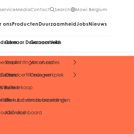
service
Media
Contact
Search
Mowi Belgium
r ons
Producten
Duurzaamheid
Jobs
Nieuws
oducten
Ga naar Duurzaamheid
Ga naar Jobs
voedzaam
Verplichtingen en acties
Vacatures
oducten
& Gezond
Onze certificeringen
Onze werkplek
feuille
s & bulkverkoop
Beleid
vatie
liteiten & culinaire bereidingen
De kunst van duurzame vis
 Foodservice
ASC-dashboard