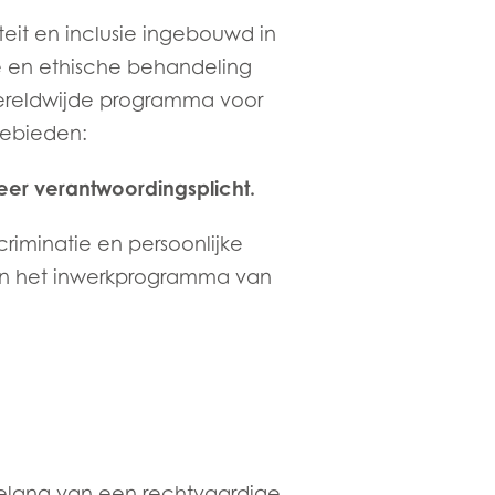
d
iteit en inclusie ingebouwd in
and
e en ethische behandeling
wereldwijde programma voor
 gebieden:
uleer verantwoordingsplicht.
criminatie en persoonlijke
van het inwerkprogramma van
belang van een rechtvaardige