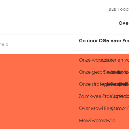
B2B Food
Ove
Ga naar Over ons
Ga naar Pr
kheid
Onze waarden
Lekker en 
Onze geschiedenis
Onze vispr
Lekker 
Onze strategie
Merkenporte
Kwaliteit
Verse vi
Zalmkweek
Productinno
Visspecia
Over Mowi Belgium
Vis voor
Mowi wereldwijd