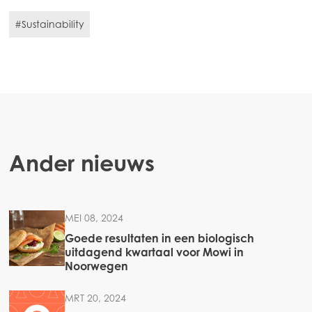
Americas
#Sustainability
Mowi Canada East
Mowi Canada West
Mowi Chile
Mowi USA
Ander nieuws
MEI 08, 2024
Goede resultaten in een biologisch
uitdagend kwartaal voor Mowi in
Noorwegen
MRT 20, 2024