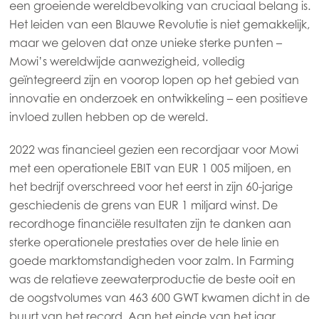
een groeiende wereldbevolking van cruciaal belang is.
Het leiden van een Blauwe Revolutie is niet gemakkelijk,
Asia
maar we geloven dat onze unieke sterke punten –
Mowi China
Mowi’s wereldwijde aanwezigheid, volledig
Mowi Japan
geïntegreerd zijn en voorop lopen op het gebied van
innovatie en onderzoek en ontwikkeling – een positieve
Mowi Korea
invloed zullen hebben op de wereld.
Mowi Taiwan
2022 was financieel gezien een recordjaar voor Mowi
met een operationele EBIT van EUR 1 005 miljoen, en
het bedrijf overschreed voor het eerst in zijn 60-jarige
Europe
geschiedenis de grens van EUR 1 miljard winst. De
Mowi Belgium (FR)
recordhoge financiële resultaten zijn te danken aan
Mowi Belgium (NL)
ACTIVE
sterke operationele prestaties over de hele linie en
goede marktomstandigheden voor zalm. In Farming
Mowi Czechia (CZ)
was de relatieve zeewaterproductie de beste ooit en
Mowi Czechia (EN)
de oogstvolumes van 463 600 GWT kwamen dicht in de
buurt van het record. Aan het einde van het jaar
Mowi Faroe Islands