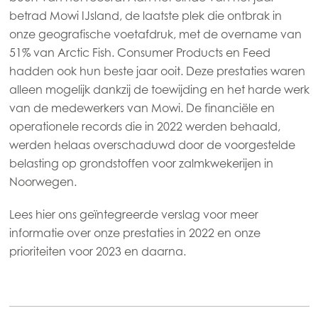
betrad Mowi IJsland, de laatste plek die ontbrak in
Mowi France
onze geografische voetafdruk, met de overname van
51% van Arctic Fish. Consumer Products en Feed
Mowi Germany
hadden ook hun beste jaar ooit. Deze prestaties waren
Ga verder
Mowi Ireland
alleen mogelijk dankzij de toewijding en het harde werk
Mowi Italy
van de medewerkers van Mowi. De financiële en
operationele records die in 2022 werden behaald,
Mowi Netherlands
werden helaas overschaduwd door de voorgestelde
Mowi Norway
belasting op grondstoffen voor zalmkwekerijen in
Noorwegen.
Mowi Poland
Lees hier ons geïntegreerde verslag voor meer
Mowi Scotland
informatie over onze prestaties in 2022 en onze
Mowi Spain
prioriteiten voor 2023 en daarna.
Mowi Turkey