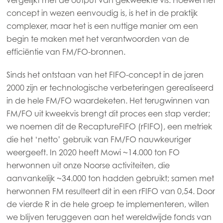
concept in wezen eenvoudig is, is het in de praktijk
Mowi Czechia (EN)
complexer, maar het is een nuttige manier om een
Mowi Faroe Islands
begin te maken met het verantwoorden van de
efficiëntie van FM/FO-bronnen.
Mowi France
Sinds het ontstaan van het FIFO-concept in de jaren
Mowi Germany
2000 zijn er technologische verbeteringen gerealiseerd
Ga verder
Mowi Ireland
in de hele FM/FO waardeketen. Het terugwinnen van
FM/FO uit kweekvis brengt dit proces een stap verder;
Mowi Italy
we noemen dit de RecaptureFIFO (rFIFO), een metriek
Mowi Netherlands
die het ‘netto’ gebruik van FM/FO nauwkeuriger
Mowi Norway
weergeeft. In 2020 heeft Mowi ~14.000 ton FO
herwonnen uit onze Noorse activiteiten, die
Mowi Poland
aanvankelijk ~34.000 ton hadden gebruikt; samen met
Mowi Scotland
herwonnen FM resulteert dit in een rFIFO van 0,54. Door
de vierde R in de hele groep te implementeren, willen
Mowi Spain
we blijven teruggeven aan het wereldwijde fonds van