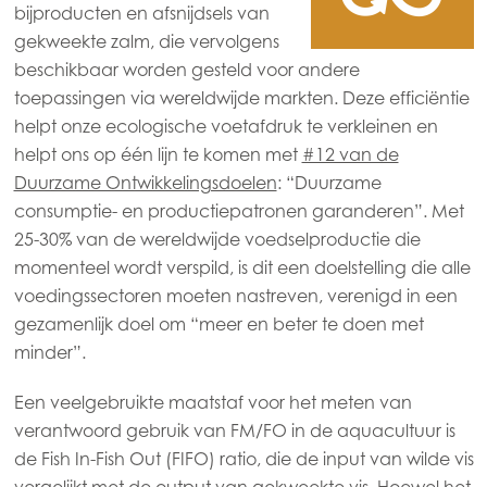
bijproducten en afsnijdsels van
gekweekte zalm, die vervolgens
Mowi Global
beschikbaar worden gesteld voor andere
toepassingen via wereldwijde markten. Deze efficiëntie
helpt onze ecologische voetafdruk te verkleinen en
Asia
helpt ons op één lijn te komen met
#12 van de
Mowi China
Duurzame Ontwikkelingsdoelen
: “Duurzame
Mowi Japan
consumptie- en productiepatronen garanderen”. Met
25-30% van de wereldwijde voedselproductie die
Mowi Korea
momenteel wordt verspild, is dit een doelstelling die alle
Mowi Taiwan
voedingssectoren moeten nastreven, verenigd in een
gezamenlijk doel om “meer en beter te doen met
minder”.
Europe
Een veelgebruikte maatstaf voor het meten van
Mowi Belgium (FR)
verantwoord gebruik van FM/FO in de aquacultuur is
Mowi Belgium (NL)
ACTIVE
de Fish In-Fish Out (FIFO) ratio, die de input van wilde vis
vergelijkt met de output van gekweekte vis. Hoewel het
Mowi Czechia (CZ)