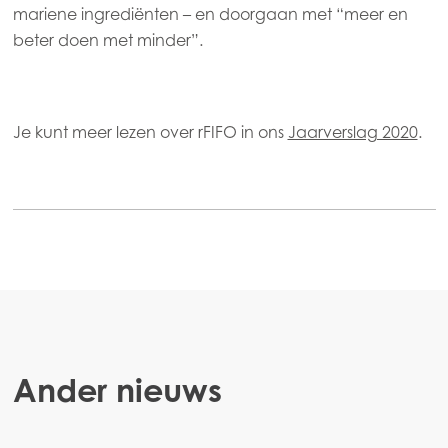
Mowi Turkey
mariene ingrediënten – en doorgaan met “meer en
beter doen met minder”.
Americas
Mowi Canada East
Je kunt meer lezen over rFIFO in ons
Jaarverslag 2020
.
Mowi Canada West
Mowi Chile
Mowi USA
Ander nieuws