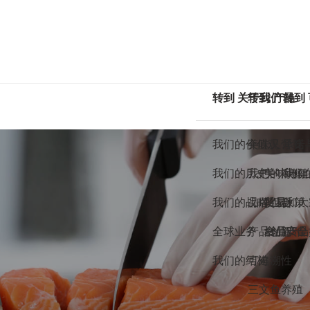
转到 关于我们
转到 产品
转到
我们的价值观
美味又營養
承诺
我们的历史
我們的海鮮
美味与健
我们
我们的战略
品牌组合
质量
贸易和大
政策
全球业务
产品创新
食品安全
增值产品
ASC
我们的结构
可追溯性
三文鱼养殖