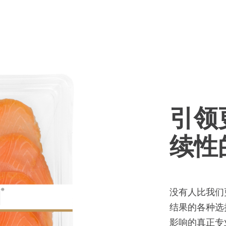
)
Mowi Germany
Mowi Polan
继续
Z)
Mowi Ireland
Mowi Scotl
N)
Mowi Italy
Mowi Spain
s
Mowi Netherlands
Mowi Turkey
引领
st
Mowi USA
Mowi Chile
续性
st
没有人比我们
结果的各种选
影响的真正专