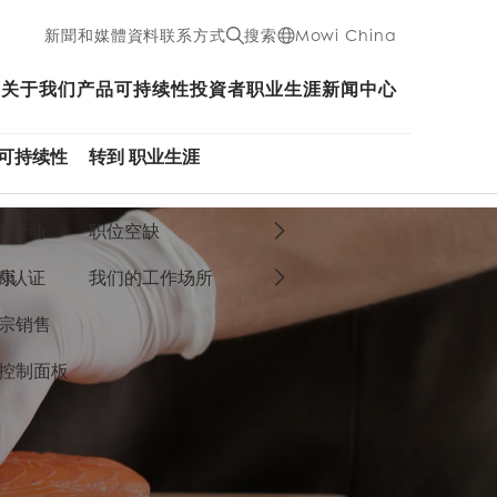
新聞和媒體資料
联系方式
搜索
Mowi China
关于我们
产品
可持续性
投資者
职业生涯
新闻中心
 可持续性
转到 职业生涯
与行动
职位空缺
康
的认证
我们的工作场所
宗销售
 控制面板