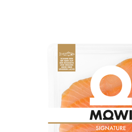
Mowi Belgium (NL
Mowi Czechia (C
Mowi Czechia (E
Mowi Faroe Island
Americas
Mowi Canada Ea
Mowi Canada We