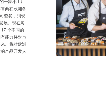
波兰的一家小工厂
零售商在欧洲各
寿司套餐，到现
勃发展。现在每
 17 个不同的
们有能力将对市
起来。将对欧洲
业的产品开发人
Mowi Taiwa
E
Mowi Korea
)
Mowi France
Mowi Norw