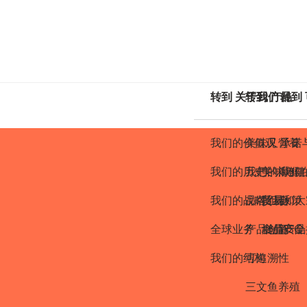
转到 关于我们
转到 产品
转到
我们的价值观
美味又營養
承诺
我们的历史
我們的海鮮
美味与健
我们
我们的战略
品牌组合
质量
贸易和大
政策
全球业务
产品创新
食品安全
增值产品
ASC
我们的结构
可追溯性
三文鱼养殖