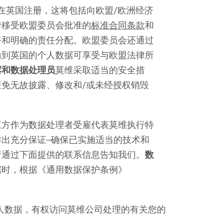
在英国注册，这将包括向欧盟/欧洲经济
)
Mowi France
Mowi Norw
转移受欧盟委员会批准的
标准合同条款
和
)
Mowi Germany
Mowi Polan
平和明确的责任分配。欧盟委员会还通过
继续
Z)
Mowi Ireland
Mowi Scotl
输到英国的个人数据可享受与欧盟法律所
N)
Mowi Italy
Mowi Spain
露和数据处理员
莫维采取适当的安全措
免无故披露、修改和/或未经授权销毁
s
Mowi Netherlands
Mowi Turkey
三方作为数据处理者受雇代表莫维执行特
出充分保证–确保已实施适当的技术和
st
Mowi USA
Mowi Chile
请通过下面提供的联系信息告知我们。
数
st
据时，根据《通用数据保护条例》
人数据，有权访问莫维公司处理的有关您的