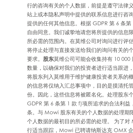
行的咨询有关的个人数据，前提是遵守法律
站上或本隐私声明中提供的联系信息进行咨
提供的任何其他信息。根据 GDPR 第 6 条第
自由同意。我们诚挚地请您将所提供的信息
所必需的范围内。在莫维公司对询问进行评
将停止处理与直接发送给我们的询问有关的
要求。
股东
莫维公司可能会收集持有 10 000
数量，以确保对我们的投资者进行适当跟进
Mowi Global
将股东列入莫维用于维护健康投资者关系的概览中
的信息将仅纳入汇总事项中，目的是摸清托
Asia
份。因此，这些信息将被匿名化。处理股东个人
Mowi China
ACTIV
GDPR 第 6 条第 1 款 f)项所追求的合法
Mowi Japan
条。与 Mowi 股东有关的个人数据的处理期
个人数据的最初目的所必需的处理。 为了对 Mow
行适当跟踪，Mowi 已聘请纳斯达克 OMX
Europe