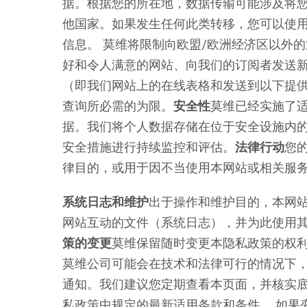
据。根据您的所在地，数据传输可能涉及将
他国家。如果发生任何此类转移，您可以使
信息。 莫维将限制向欧盟/欧洲经济区以外
好和令人满意的网站、向我们的订阅者发送
（即我们网站上的在线表格和发送到以下提
查询所必需的为限。
安全性
莫维已经实施了
据。我们将个人数据存储在位于安全设施内
安全措施进行持续监控和评估。
法律行动
您
律目的，或用于因不当使用本网站或相关服
系统日志和维护
出于操作和维护目的，本网
网站互动的文件（系统日志），并为此使用其他
策的变更
莫维保留随时变更本隐私政策的权
莫维公司可能会在技术和法律可行的情况下
通知。我们建议您定期查看本页面，并核实
私政策中规定的最新适用条款和条件。 如果