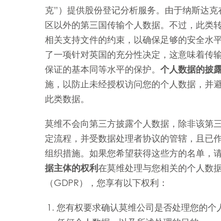
克”）提供股份登记分析服务。由于纳斯达克
Mowi Belgium (FR
区以外的第三国传输个人数据。不过，此类
Mowi Belgium (NL
相关支持文件的约束，以确保足够的安全水
Mowi Czechia (C
了一项针对英国的充分性决定，这意味着传
Mowi Czechia (E
保证的基本同等水平的保护。
个人数据的披
施，以防止未经授权访问您的个人数据，并避
Mowi Faroe Island
此类数据。
莫维不会向第三方披露个人数据，除非该第
Americas
定流程，并受数据处理者协议的管辖，且已作
Mowi Canada Ea
组织措施。如果您希望获得这些方的名单，
Mowi Canada We
据主体的权利
在莫维处理与您相关的个人数
（GDPR），您享有以下权利：
您有权要求确认莫维公司是否处理您的个